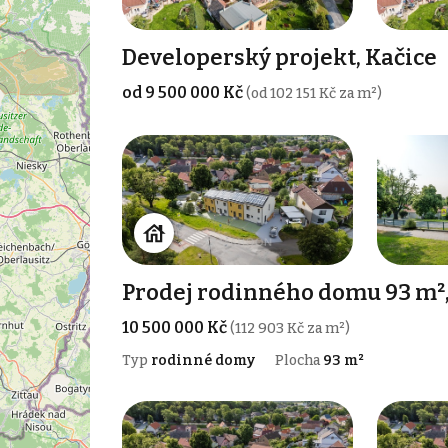
Developerský projekt, Kačice
od 9 500 000 Kč
(od 102 151 Kč za m²)
Prodej rodinného domu 93 m²,
10 500 000 Kč
(112 903 Kč za m²)
Typ
rodinné domy
Plocha
93 m²