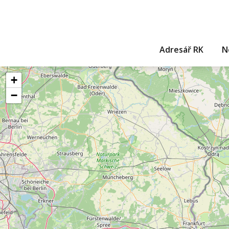
Adresář RK
N
+
−