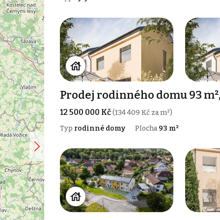
Prodej rodinného domu 93 m²,
12 500 000 Kč
(134 409 Kč za m²)
Typ
rodinné domy
Plocha
93 m²