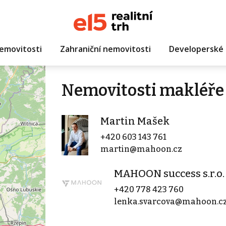
emovitosti
Zahraniční nemovitosti
Developerské 
Nemovitosti makléře
Martin Mašek
+420 603 143 761
martin@mahoon.cz
MAHOON success s.r.o.
+420 778 423 760
lenka.svarcova@mahoon.c