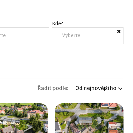
Kde?
rte
Vyberte
Řadit podle:
Od nejnovějšího