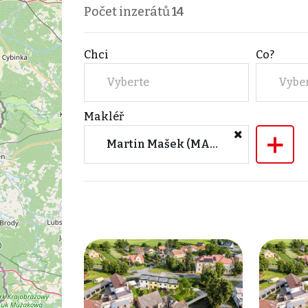
Počet inzerátů
14
Chci
Co?
Vyberte
Vybe
Makléř
+
Martin Mašek (MAHOON success s.r.o.)