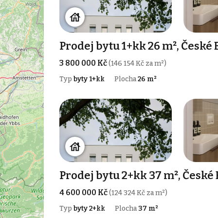
Prodej bytu 1+kk 26 m², České
3 800 000 Kč
(146 154 Kč za m²)
Typ
byty 1+kk
Plocha
26 m²
Prodej bytu 2+kk 37 m², České
4 600 000 Kč
(124 324 Kč za m²)
Typ
byty 2+kk
Plocha
37 m²