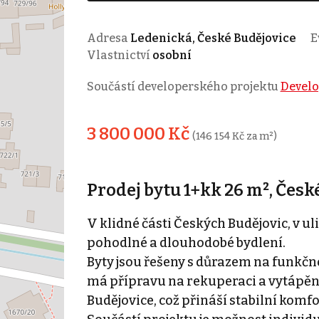
Adresa
Ledenická, České Budějovice
Ev
Vlastnictví
osobní
Součástí developerského projektu
Develo
3 800 000 Kč
(146 154 Kč za m²)
Prodej bytu 1+kk 26 m², Česk
V klidné části Českých Budějovic, v ul
pohodlné a dlouhodobé bydlení.
Byty jsou řešeny s důrazem na funkčno
má přípravu na rekuperaci a vytápění
Budějovice, což přináší stabilní komf