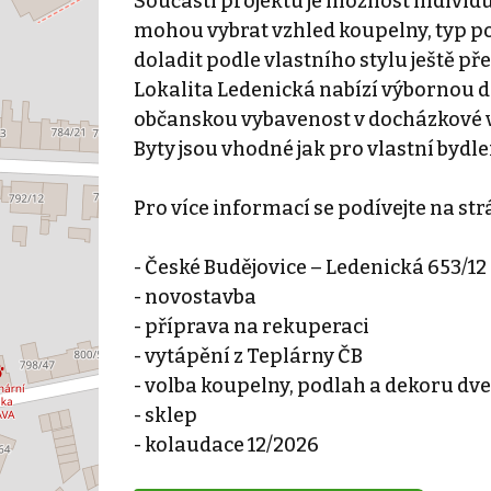
Součástí projektu je možnost individu
mohou vybrat vzhled koupelny, typ pod
doladit podle vlastního stylu ještě p
Lokalita Ledenická nabízí výbornou 
občanskou vybavenost v docházkové vzd
Byty jsou vhodné jak pro vlastní bydle
Pro více informací se podívejte na st
- České Budějovice – Ledenická 653/12
- novostavba
- příprava na rekuperaci
- vytápění z Teplárny ČB
- volba koupelny, podlah a dekoru dve
- sklep
- kolaudace 12/2026