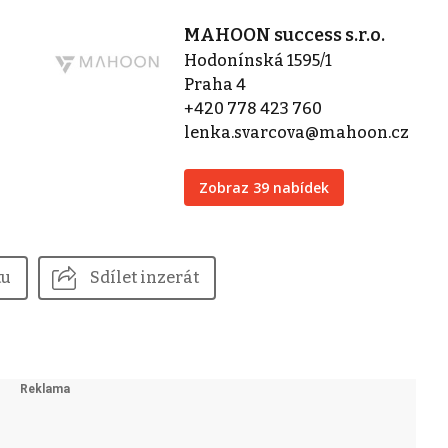
MAHOON success s.r.o.
Hodonínská 1595/1
Praha 4
+420 778 423 760
lenka.svarcova@mahoon.cz
Zobraz 39 nabídek
tu
Sdílet inzerát