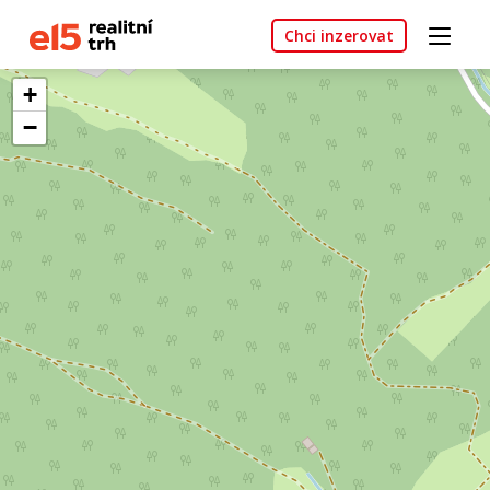
Chci inzerovat
+
−