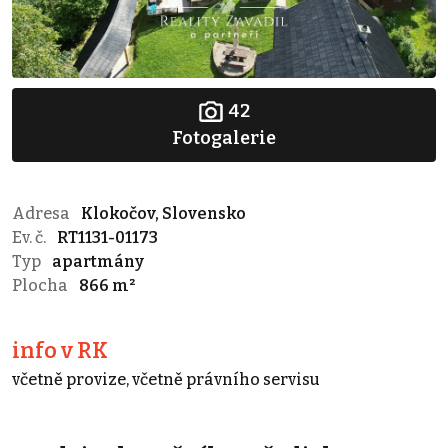
42
Fotogalerie
Adresa
Klokočov, Slovensko
Ev. č.
RT1131-01173
Typ
apartmány
Plocha
866 m²
info v RK
včetně provize, včetně právního servisu