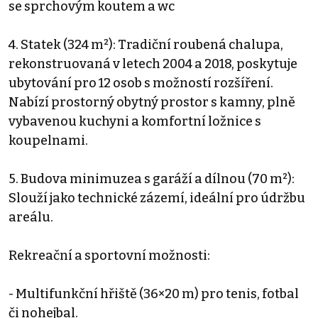
se sprchovým koutem a wc
4. Statek (324 m²): Tradiční roubená chalupa,
rekonstruovaná v letech 2004 a 2018, poskytuje
ubytování pro 12 osob s možností rozšíření.
Nabízí prostorný obytný prostor s kamny, plně
vybavenou kuchyni a komfortní ložnice s
koupelnami.
5. Budova minimuzea s garáží a dílnou (70 m²):
Slouží jako technické zázemí, ideální pro údržbu
areálu.
Rekreační a sportovní možnosti:
- Multifunkční hřiště (36×20 m) pro tenis, fotbal
či nohejbal.