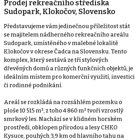
Prodej rekreačního střediska
Sudopark, Klokočov, Slovensko
Představujeme vám jedinečnou příležitost stát
se majitelem nádherného rekreačního areálu
Sudopark, umístěného v malebné lokalitě
Klokočov v okrese Čadca na Slovensku. Tento
komplex, který sestává ze tří stylových
dřevěných domů a různých funkčních objektů, je
ideálním místem pro komerční využití, investici
či rodinné podnikání.
Areál se rozkládá na rozsáhlém pozemku o
ploše 10 515 m², z toho 4 860 m² tvoří vzrostlý
smrkový les. Nachází se v klidném horském
prostředí, obklopen přírodou a lesy CHKO
Kysuce, pouhých 3,9 km od hlavního tahu na