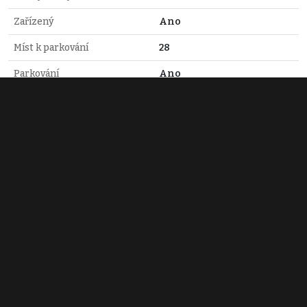
Zařízený
Ano
Míst k parkování
28
Parkování
Ano
Garáž
Ano
Komunikace
Zpevněná
Voda
Studna
Elektřina
230V, 400V
Odpad
ČOV pro celý objekt
Topné těleso
Radiátory, Přímotop,
Krbová kamna
Zdroj topení
Přímotop, Krbová kamna