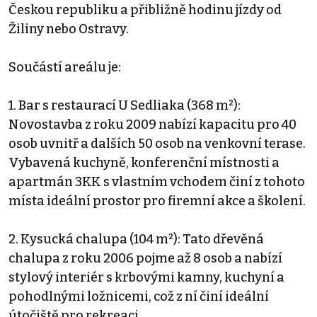
Českou republiku a přibližně hodinu jízdy od
Žiliny nebo Ostravy.
Součástí areálu je:
1. Bar s restaurací U Sedliaka (368 m²):
Novostavba z roku 2009 nabízí kapacitu pro 40
osob uvnitř a dalších 50 osob na venkovní terase.
Vybavená kuchyně, konferenční místnosti a
apartmán 3KK s vlastním vchodem činí z tohoto
místa ideální prostor pro firemní akce a školení.
2. Kysucká chalupa (104 m²): Tato dřevěná
chalupa z roku 2006 pojme až 8 osob a nabízí
stylový interiér s krbovými kamny, kuchyní a
pohodlnými ložnicemi, což z ní činí ideální
útočiště pro rekreaci.