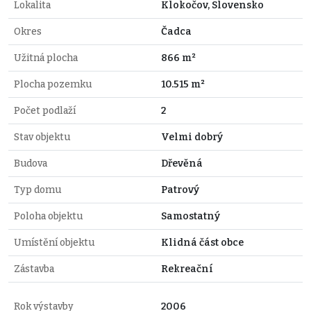
Lokalita
Klokočov, Slovensko
Okres
Čadca
Užitná plocha
866 m²
Plocha pozemku
10.515 m²
Počet podlaží
2
Stav objektu
Velmi dobrý
Budova
Dřevěná
Typ domu
Patrový
Poloha objektu
Samostatný
Umístění objektu
Klidná část obce
Zástavba
Rekreační
Rok výstavby
2006