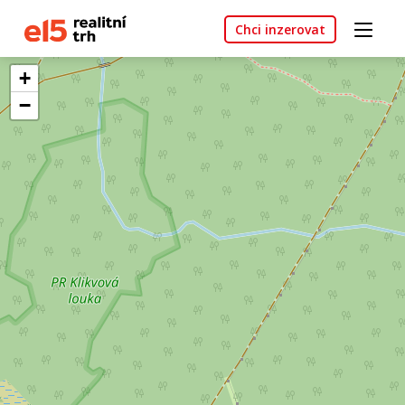
Chci inzerovat
+
−