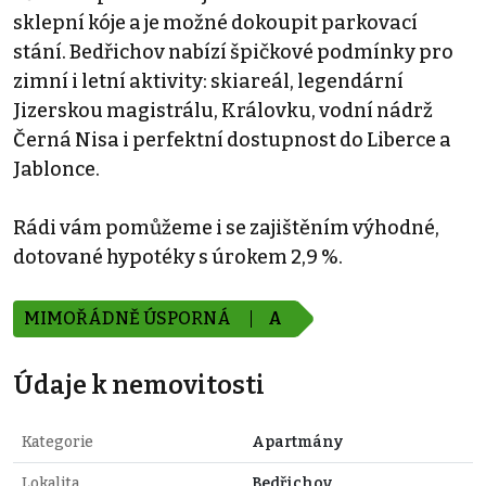
sklepní kóje a je možné dokoupit parkovací
stání. Bedřichov nabízí špičkové podmínky pro
zimní i letní aktivity: skiareál, legendární
Jizerskou magistrálu, Královku, vodní nádrž
Černá Nisa i perfektní dostupnost do Liberce a
Jablonce.
Rádi vám pomůžeme i se zajištěním výhodné,
dotované hypotéky s úrokem 2,9 %.
MIMOŘÁDNĚ ÚSPORNÁ
A
Údaje k nemovitosti
Kategorie
Apartmány
Lokalita
Bedřichov