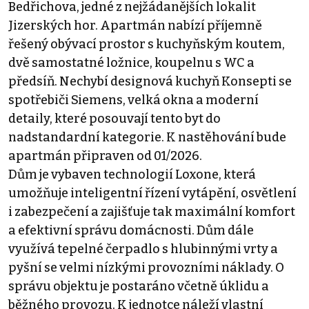
Bedřichova, jedné z nejžádanějších lokalit
Jizerských hor. Apartmán nabízí příjemně
řešený obývací prostor s kuchyňským koutem,
dvě samostatné ložnice, koupelnu s WC a
předsíň. Nechybí designová kuchyň Konsepti se
spotřebiči Siemens, velká okna a moderní
detaily, které posouvají tento byt do
nadstandardní kategorie. K nastěhování bude
apartmán připraven od 01/2026.
Dům je vybaven technologií Loxone, která
umožňuje inteligentní řízení vytápění, osvětlení
i zabezpečení a zajišťuje tak maximální komfort
a efektivní správu domácnosti. Dům dále
využívá tepelné čerpadlo s hlubinnými vrty a
pyšní se velmi nízkými provozními náklady. O
správu objektu je postaráno včetně úklidu a
běžného provozu. K jednotce náleží vlastní