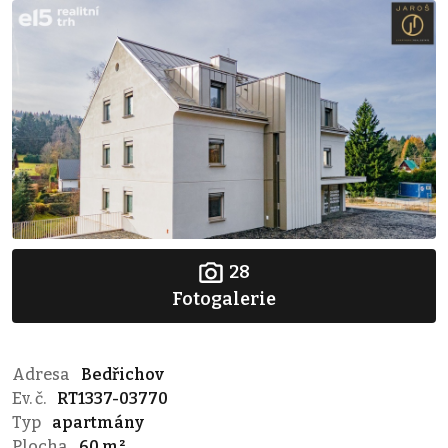
28
Fotogalerie
Adresa
Bedřichov
Ev. č.
RT1337-03770
Typ
apartmány
Plocha
60 m²