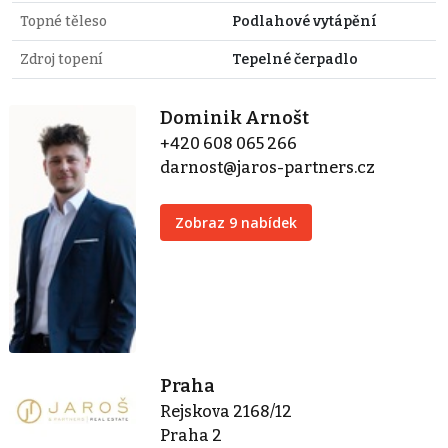
Topné těleso
Podlahové vytápění
Zdroj topení
Tepelné čerpadlo
Dominik Arnošt
+420 608 065 266
darnost@jaros-partners.cz
Zobraz 9 nabídek
Praha
Rejskova 2168/12
Praha 2