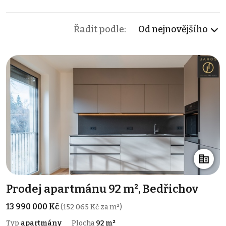
Řadit podle:
Od nejnovějšího
Prodej apartmánu 92 m², Bedřichov
13 990 000 Kč
(152 065 Kč za m²)
Typ
apartmány
Plocha
92 m²