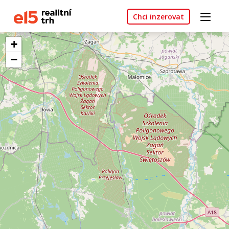
Chci inzerovat
+
−