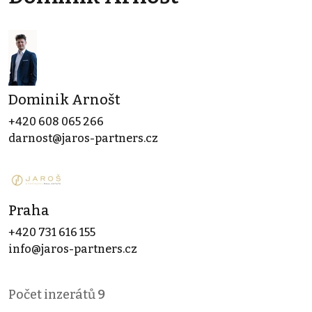
Dominik Arnošt
+420 608 065 266
darnost@jaros-partners.cz
Praha
+420 731 616 155
info@jaros-partners.cz
Počet inzerátů
9