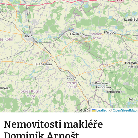
Leaflet
|
©
OpenStreetMap
Nemovitosti makléře
Dominik Arnošt