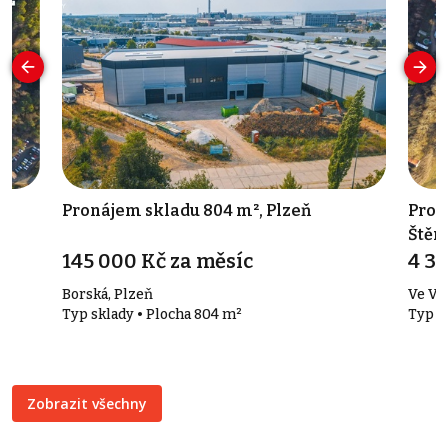
,
Pronájem skladu 804 m², Plzeň
Prod
Štěn
145 000 Kč za měsíc
4 3
Borská, Plzeň
Ve Vi
Typ sklady • Plocha 804 m²
Typ p
Zobrazit všechny