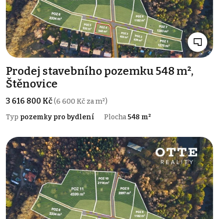
Prodej stavebního pozemku 548 m²,
Štěnovice
3 616 800 Kč
(6 600 Kč za m²)
Typ
pozemky pro bydlení
Plocha
548 m²