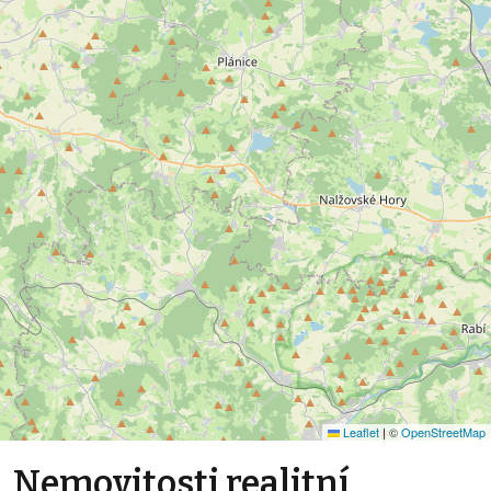
Leaflet
|
©
OpenStreetMap
Nemovitosti realitní