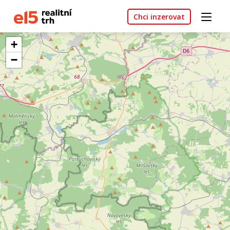
Chci inzerovat
+
−