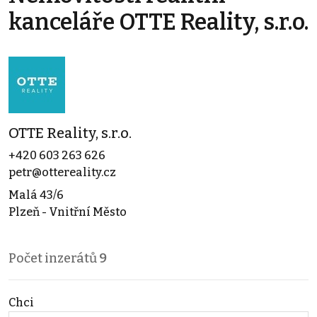
kanceláře OTTE Reality, s.r.o.
OTTE Reality, s.r.o.
+420 603 263 626
petr@ottereality.cz
Malá 43/6
Plzeň - Vnitřní Město
Počet inzerátů
9
Chci