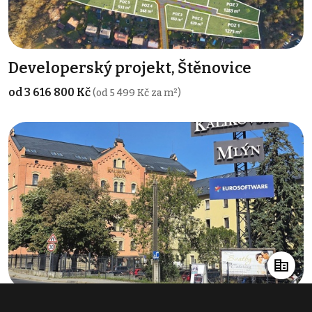
Developerský projekt, Štěnovice
od 3 616 800 Kč
(od 5 499 Kč za m²)
Pronájem kanceláře 137 m², Plzeň -