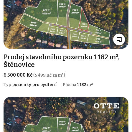
Prodej stavebního pozemku 1 182 m²,
Štěnovice
6 500 000 Kč
(5 499 Kč za m²)
Typ
pozemky pro bydlení
Plocha
1 182 m²