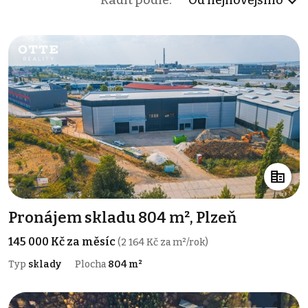
Řadit podle:
Od nejnovějšího
Pronájem skladu 804 m², Plzeň
145 000 Kč za měsíc
(2 164 Kč za m²/rok)
Typ
sklady
Plocha
804 m²