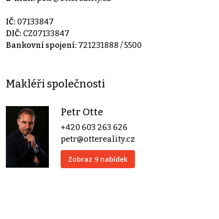
IČ:
07133847
DIČ:
CZ07133847
Bankovní spojení:
721231888 / 5500
Makléři společnosti
Petr Otte
+420 603 263 626
petr@ottereality.cz
Zobraz 9 nabídek