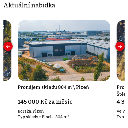
Aktuální nabídka
,
Pronájem skladu 804 m², Plzeň
Prod
Štěn
145 000 Kč za měsíc
4 3
Borská, Plzeň
Ve Vi
Typ sklady • Plocha 804 m²
Typ p