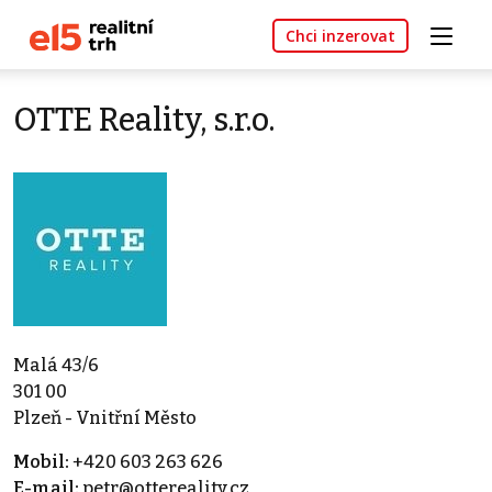
Chci inzerovat
OTTE Reality, s.r.o.
Malá 43/6
301 00
Plzeň - Vnitřní Město
Mobil:
+420 603 263 626
E-mail:
petr@ottereality.cz