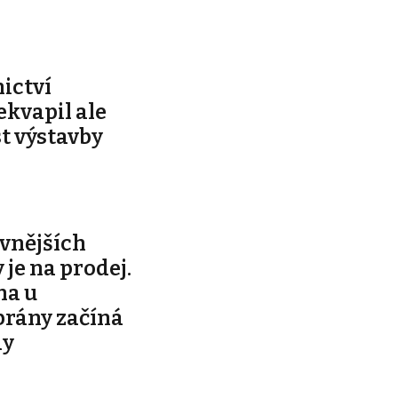
ictví
ekvapil ale
t výstavby
avnějších
 je na prodej.
na u
brány začíná
dy