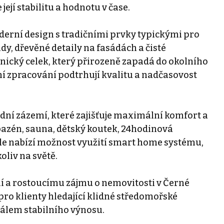
její stabilitu a hodnotu v čase.
erní design s tradičními prvky typickými pro
y, dřevěné detaily na fasádách a čisté
onický celek, který přirozeně zapadá do okolního
ní zpracování podtrhují kvalitu a nadčasovost
dní zázemí, které zajišťuje maximální komfort a
 bazén, sauna, dětský koutek, 24hodinová
ále nabízí možnost využití smart home systému,
liv na světě.
í a rostoucímu zájmu o nemovitosti v Černé
 pro klienty hledající klidné středomořské
ciálem stabilního výnosu.