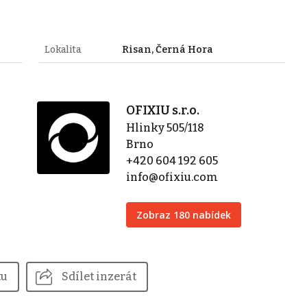
Lokalita
Risan, Černá Hora
OFIXIU s.r.o.
Hlinky 505/118
Brno
+420 604 192 605
info@ofixiu.com
Zobraz 180 nabídek
tu
Sdílet inzerát