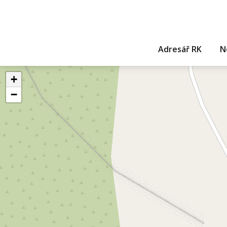
Adresář RK
N
+
−