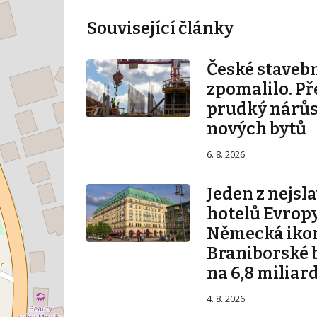
Související články
České stavebn
zpomalilo. Př
prudký nárůs
nových bytů
6. 8. 2026
Jeden z nejsl
hotelů Evropy
Německá iko
Braniborské 
na 6,8 miliar
4. 8. 2026