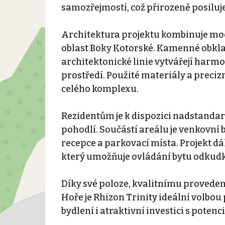
samozřejmostí, což přirozeně posiluje 
Architektura projektu kombinuje mod
oblast Boky Kotorské. Kamenné obklad
architektonické linie vytvářejí harm
prostředí. Použité materiály a preciz
celého komplexu.
Rezidentům je k dispozici nadstandar
pohodlí. Součástí areálu je venkovní
recepce a parkovací místa. Projekt d
který umožňuje ovládání bytu odkudko
Díky své poloze, kvalitnímu proveden
Hoře je Rhizon Trinity ideální volbou
bydlení i atraktivní investici s poten