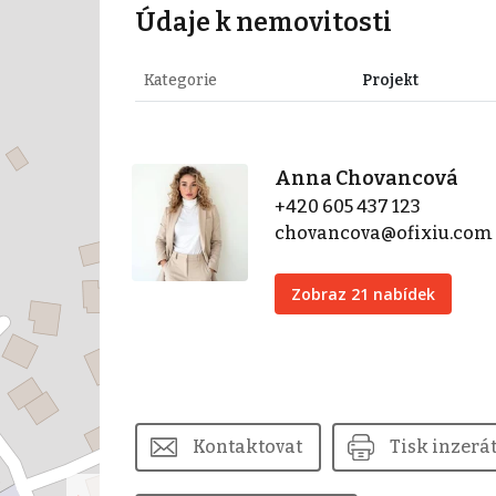
Údaje k nemovitosti
Kategorie
Projekt
Anna Chovancová
+420 605 437 123
chovancova@ofixiu.com
Zobraz 21 nabídek
Kontaktovat
Tisk inzerá