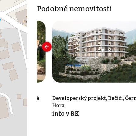
Podobné nemovitosti
kt, Budva, Černá
Developerský projekt, Bečići, Čer
Hora
info v RK