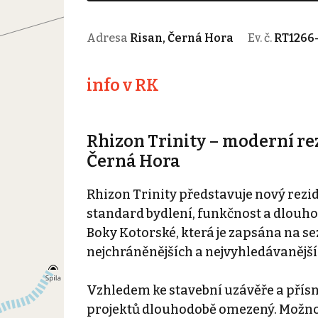
Adresa
Risan, Černá Hora
Ev. č.
RT1266
info v RK
Rhizon Trinity – moderní re
Černá Hora
Rhizon Trinity představuje nový rez
standard bydlení, funkčnost a dlouho
Boky Kotorské, která je zapsána na s
nejchráněnějších a nejvyhledávanějšíc
Vzhledem ke stavební uzávěře a přísn
projektů dlouhodobě omezený. Možnost