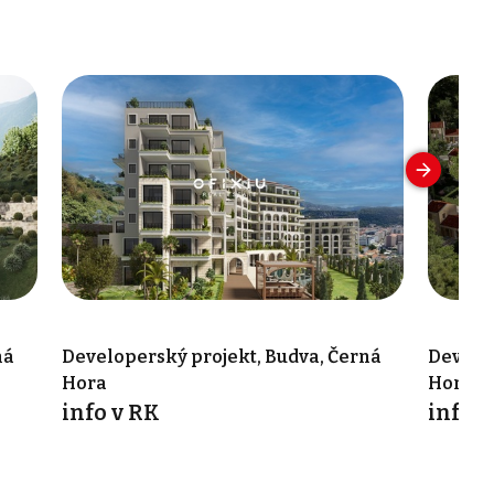
ná
Developerský projekt, Budva, Černá
Develop
Hora
Hora
info v RK
info v