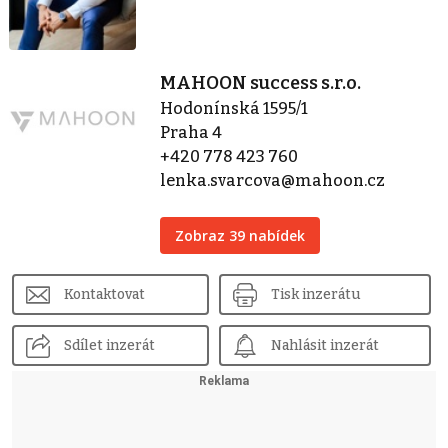
MAHOON success s.r.o.
Hodonínská 1595/1
Praha 4
+420 778 423 760
lenka.svarcova@mahoon.cz
Zobraz 39 nabídek
Kontaktovat
Tisk inzerátu
Sdílet inzerát
Nahlásit inzerát