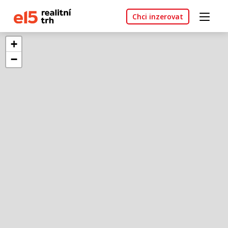
Chci inzerovat
+
−