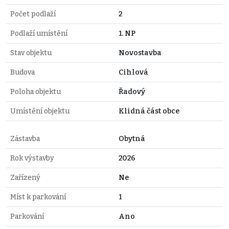
Počet podlaží
2
Podlaží umístění
1. NP
Stav objektu
Novostavba
Budova
Cihlová
Poloha objektu
Řadový
Umístění objektu
Klidná část obce
Zástavba
Obytná
Rok výstavby
2026
Zařízený
Ne
Míst k parkování
1
Parkování
Ano