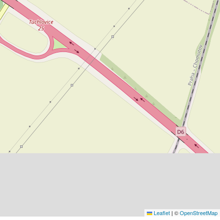
Leaflet
|
©
OpenStreetMap