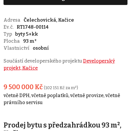
Adresa
Čelechovická, Kačice
Ev. č.
RT1748-00114
Typ
byty 5+kk
Plocha
93 m²
Vlastnictví
osobní
Součástí developerského projektu
Developerský
projekt, Kačice
9 500 000 Kč
(102 151 Kč za m²)
včetně DPH, včetně poplatků, včetně provize, včetně
právního servisu
Prodej bytu s předzahrádkou 93 m²,