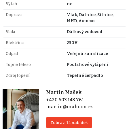
Výtah
ne
Doprava
Vlak, Dálnice, Silnice,
MHD, Autobus
Voda
Dálkový vodovod
Elektřina
230V
Odpad
Veřejná kanalizace
Topné těleso
Podlahové vytápění
Zdroj topení
Tepelné čerpadlo
Martin Mašek
+420 603 143 761
martin@mahoon.cz
Zobraz 14 nabídek