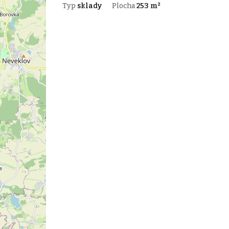
Typ
sklady
Plocha
253 m²