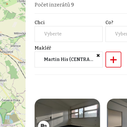
Počet inzerátů
9
Chci
Co?
Vyberte
Vybe
Makléř
+
Martin His (CENTRAL GROUP a.s.)