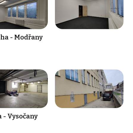
aha - Modřany
a - Vysočany