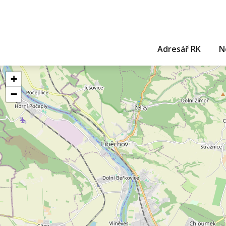
Adresář RK
N
+
−