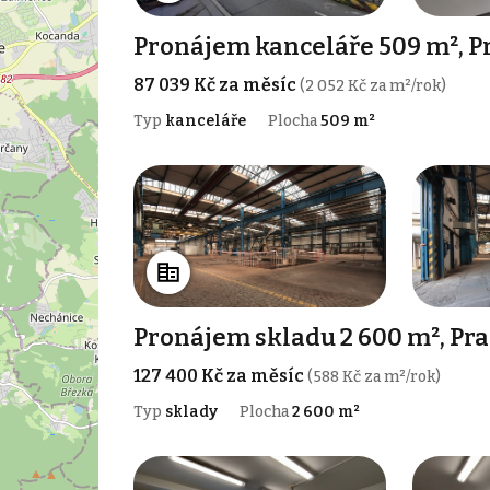
Pronájem kanceláře 509 m², Pr
87 039 Kč za měsíc
(2 052 Kč za m²/rok)
Typ
kanceláře
Plocha
509 m²
Pronájem skladu 2 600 m², Pr
127 400 Kč za měsíc
(588 Kč za m²/rok)
Typ
sklady
Plocha
2 600 m²