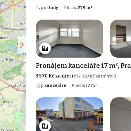
Typ
sklady
Plocha
279 m²
Pronájem kanceláře 17 m², Pra
3 570 Kč za měsíc
(2 520 Kč za m²/rok)
Typ
kanceláře
Plocha
17 m²