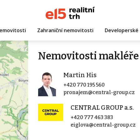
emovitosti
Zahraniční nemovitosti
Developerské 
Nemovitosti makléře
Martin His
+420 770 195 560
pronajem@central-group.cz
CENTRAL GROUP a.s.
+420 777 463 383
eiglova@central-group.cz