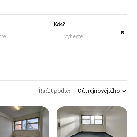
Kde?
rte
Vyberte
Řadit podle:
Od nejnovějšího