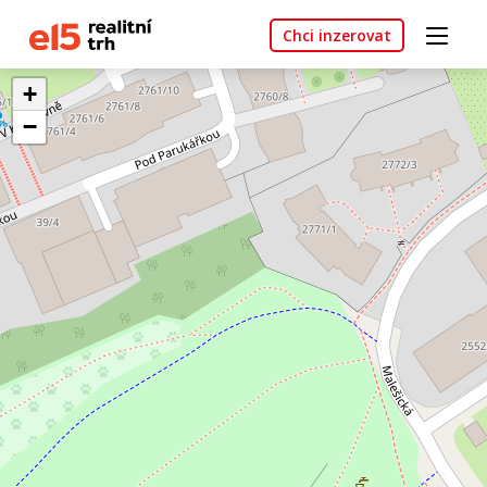
Chci inzerovat
+
−