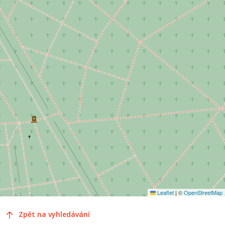
Leaflet
|
©
OpenStreetMap
Zpět na vyhledávání