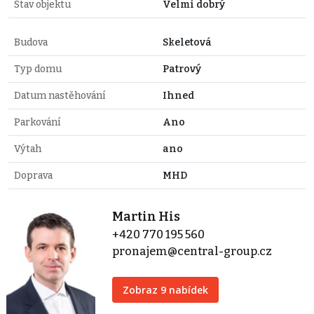
Stav objektu
Velmi dobrý
Budova
Skeletová
Typ domu
Patrový
Datum nastěhování
Ihned
Parkování
Ano
Výtah
ano
Doprava
MHD
Martin His
+420 770 195 560
pronajem@central-group.cz
Zobraz 9 nabídek