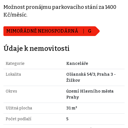
Možnost pronájmu parkovacího stání za 1400
Kč/měsíc.
MIMOŘÁDNĚ NEHOSPODÁRNÁ
G
Údaje k nemovitosti
Kategorie
Kanceláře
Lokalita
Olšanská 54/3, Praha 3 -
Žižkov
Okres
území Hlavního města
Prahy
Užitná plocha
31 m²
Počet podlaží
5