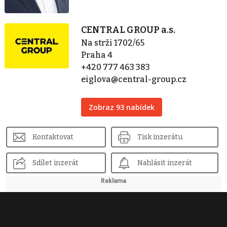
CENTRAL GROUP a.s.
Na strži 1702/65
Praha 4
+420 777 463 383
eiglova@central-group.cz
Zobraz 93 nabídek
Kontaktovat
Tisk inzerátu
Sdílet inzerát
Nahlásit inzerát