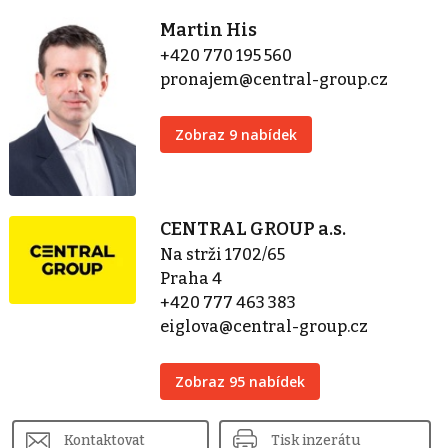
Martin His
+420 770 195 560
pronajem@central-group.cz
Zobraz 9 nabídek
CENTRAL GROUP a.s.
Na strži 1702/65
Praha 4
+420 777 463 383
eiglova@central-group.cz
Zobraz 95 nabídek
Kontaktovat
Tisk inzerátu