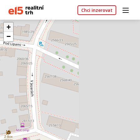
Chci inzerovat
+
−