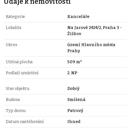
Údaje k nemovitosti
Kategorie
Kanceláře
Lokalita
Na Jarově 2424/2, Praha 3 -
Žižkov
Okres
území Hlavního města
Prahy
Užitná plocha
509 m²
Podlaží umístění
2. NP
Stav objektu
Dobrý
Budova
Smíšená
Typ domu
Patrový
Datum nastěhování
Ihned