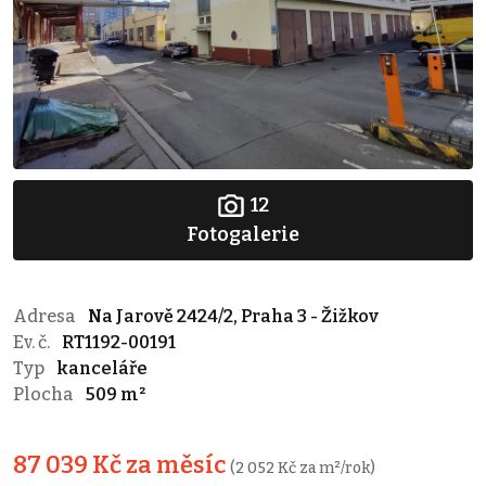
12
Fotogalerie
Adresa
Na Jarově 2424/2, Praha 3 - Žižkov
Ev. č.
RT1192-00191
Typ
kanceláře
Plocha
509 m²
87 039 Kč za měsíc
(2 052 Kč za m²/rok)