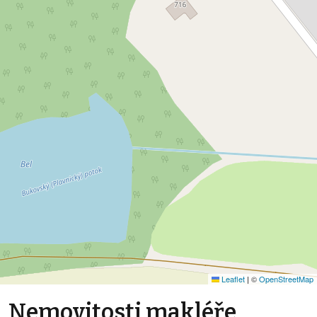
Leaflet
|
©
OpenStreetMap
Nemovitosti makléře