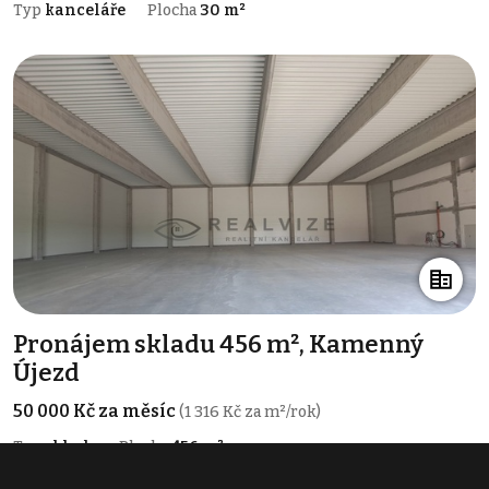
Typ
kanceláře
Plocha
30 m²
Pronájem skladu 456 m², Kamenný
Újezd
50 000 Kč za měsíc
(1 316 Kč za m²/rok)
Typ
sklady
Plocha
456 m²