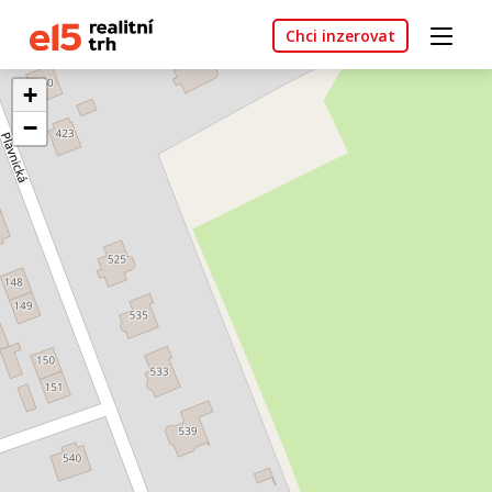
Chci inzerovat
+
−