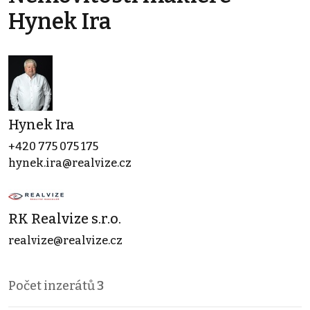
Hynek Ira
Hynek Ira
+420 775 075 175
hynek.ira@realvize.cz
RK Realvize s.r.o.
realvize@realvize.cz
Počet inzerátů
3