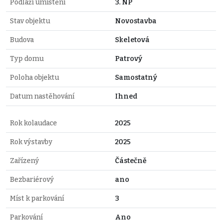
Podlaží umístění
3. NP
Stav objektu
Novostavba
Budova
Skeletová
Typ domu
Patrový
Poloha objektu
Samostatný
Datum nastěhování
Ihned
Rok kolaudace
2025
Rok výstavby
2025
Zařízený
Částečně
Bezbariérový
ano
Míst k parkování
3
Parkování
Ano