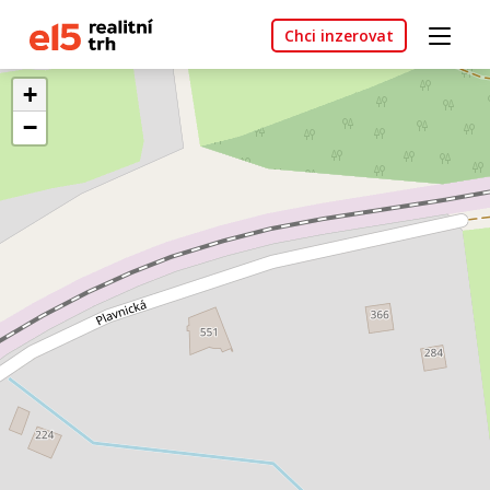
Chci inzerovat
+
−