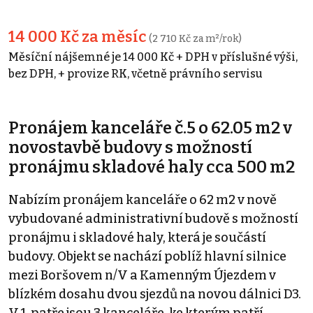
14 000 Kč za měsíc
(2 710 Kč za m²/rok)
Měsíční nájšemné je 14 000 Kč + DPH v příslušné výši,
bez DPH, + provize RK, včetně právního servisu
Pronájem kanceláře č.5 o 62.05 m2 v
novostavbě budovy s možností
pronájmu skladové haly cca 500 m2
Nabízím pronájem kanceláře o 62 m2 v nově
vybudované administrativní budově s možností
pronájmu i skladové haly, která je součástí
budovy. Objekt se nachází poblíž hlavní silnice
mezi Boršovem n/V a Kamenným Újezdem v
blízkém dosahu dvou sjezdů na novou dálnici D3.
V 1. patře jsou 3 kanceláře, ke kterým patří