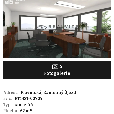
5
Fotogalerie
Adresa
Plavnická, Kamenný Újezd
Ev. č.
RT1421-00709
Typ
kanceláře
Plocha
62 m²