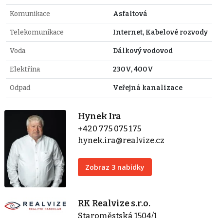
Komunikace
Asfaltová
Telekomunikace
Internet, Kabelové rozvody
Voda
Dálkový vodovod
Elektřina
230V, 400V
Odpad
Veřejná kanalizace
Hynek Ira
+420 775 075 175
hynek.ira@realvize.cz
Zobraz 3 nabídky
RK Realvize s.r.o.
Staroměstská 1504/1