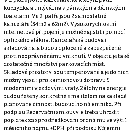
kuchyňka a umývárna s pánskými a dámskými
toaletami. Ve 2. patře jsou 2 samostatné
kanceláře (34m2 a 62m2). Vysokorychlostní
internetové připojení je možné zajistit i pomocí
optického vlákna. Kancelářská budova i
skladová hala budou oplocené a zabezpečené
proti neoprávněnému vniknutí. V objektu je také
dostatečné množství parkovacích míst.
Skladové prostory jsou temperované a je do nich
možný vjezd i pro kamionovou dopravu 5
moderními vjezdovými vraty. Zálohy na energie
budou řešeny konkrétně s majitelem na základě
plánované činnosti budoucího nájemníka. Při
podpisu Rezervační smlouvy je třeba uhradit
poplatek za zprostředkování pronájmu ve výši 1
měsíčního nájmu +DPH, při podpisu Nájemní