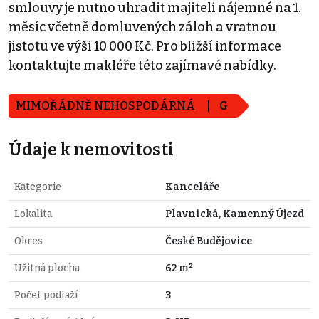
smlouvy je nutno uhradit majiteli nájemné na 1.
měsíc včetně domluvených záloh a vratnou
jistotu ve výši 10 000 Kč. Pro bližší informace
kontaktujte makléře této zajímavé nabídky.
MIMOŘÁDNĚ NEHOSPODÁRNÁ
G
Údaje k nemovitosti
Kategorie
Kanceláře
Lokalita
Plavnická, Kamenný Újezd
Okres
České Budějovice
Užitná plocha
62 m²
Počet podlaží
3