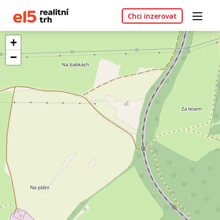
Chci inzerovat
+
−