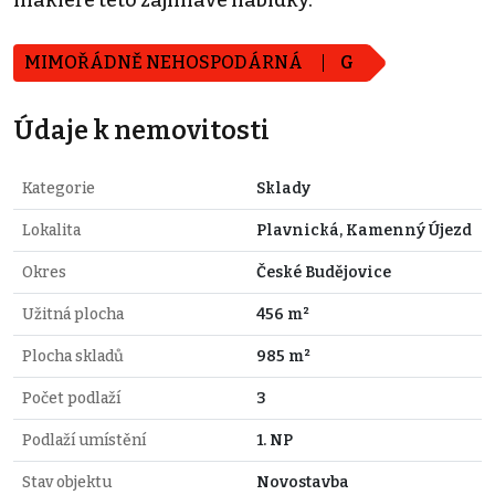
makléře této zajímavé nabídky.
MIMOŘÁDNĚ NEHOSPODÁRNÁ
G
Údaje k nemovitosti
Kategorie
Sklady
Lokalita
Plavnická, Kamenný Újezd
Okres
České Budějovice
Užitná plocha
456 m²
Plocha skladů
985 m²
Počet podlaží
3
Podlaží umístění
1. NP
Stav objektu
Novostavba