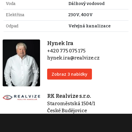
Voda
Dálkový vodovod
Elektřina
230V, 400V
Odpad
Veřejná kanalizace
Hynek Ira
+420 775 075 175
hynek.ira@realvize.cz
Zobraz 3 nabídky
RK Realvize s.r.o.
Staroměstská 1504/1
České Budějovice
realvize@realvize.cz