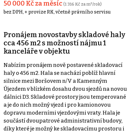
50 000 Kč za měsíc
(1 316 Kč za m²/rok)
bez DPH, + provize RK, včetně právního servisu
Pronájem novostavby skladové haly
cca 456 m2 s možností nájmu 1
kanceláře v objektu
Nabízím pronájem nově postavené skladovací
haly o 456 m2. Hala se nachází poblíž hlavní
silnice mezi Boršovem n/V a Kamenným
Újezdem v blízkém dosahu dvou sjezdů na novou
dálnici D3. Skladové prostory jsou temperované
a je do nich možný vjezd i pro kamionovou
dopravu moderními vjezdovými vraty. Hala je
součástí dvoupatrové administrativní budovy,
díky které je možný ke skladovacímu prostoru i