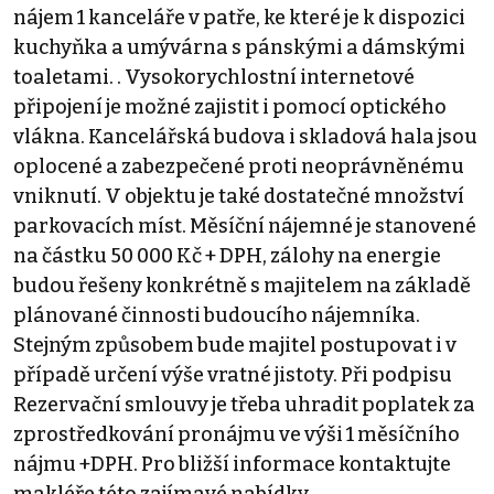
nájem 1 kanceláře v patře, ke které je k dispozici
kuchyňka a umývárna s pánskými a dámskými
toaletami. . Vysokorychlostní internetové
připojení je možné zajistit i pomocí optického
vlákna. Kancelářská budova i skladová hala jsou
oplocené a zabezpečené proti neoprávněnému
vniknutí. V objektu je také dostatečné množství
parkovacích míst. Měsíční nájemné je stanovené
na částku 50 000 Kč + DPH, zálohy na energie
budou řešeny konkrétně s majitelem na základě
plánované činnosti budoucího nájemníka.
Stejným způsobem bude majitel postupovat i v
případě určení výše vratné jistoty. Při podpisu
Rezervační smlouvy je třeba uhradit poplatek za
zprostředkování pronájmu ve výši 1 měsíčního
nájmu +DPH. Pro bližší informace kontaktujte