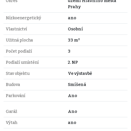
Okres
území Hlavního města
Prahy
Nízkoenergetický
ano
Vlastnictví
Osobní
Užitná plocha
33 m²
Počet podlaží
3
Podlaží umístění
2. NP
Stav objektu
Ve výstavbě
Budova
Smíšená
Parkování
Ano
Garáž
Ano
Výtah
ano