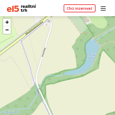
Chci inzerovat
+
−