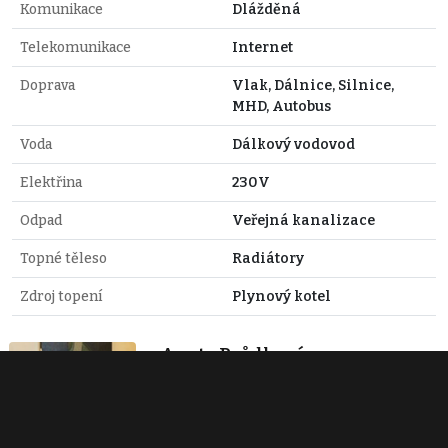
Komunikace
Dlážděná
Telekomunikace
Internet
Doprava
Vlak, Dálnice, Silnice,
MHD, Autobus
Voda
Dálkový vodovod
Elektřina
230V
Odpad
Veřejná kanalizace
Topné těleso
Radiátory
Zdroj topení
Plynový kotel
Aneta Průdková
+420 728 573 177
prudkova@estyholding.cz