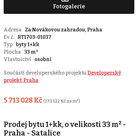
Fotogalerie
Adresa
Za Novákovou zahradou, Praha
Ev. č.
RT1703-01037
Typ
byty 1+kk
Plocha
33 m²
Vlastnictví
osobní
Součástí developerského projektu
Developerský
projekt, Praha
5 713 028 Kč
(173 122 Kč za m²)
Prodej bytu 1+kk, o velikosti 33 m² -
Praha - Satalice