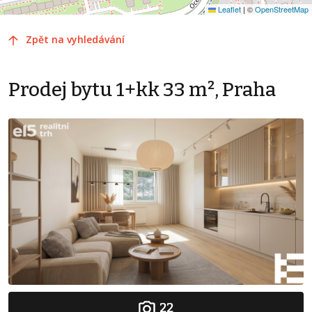
Leaflet
|
©
OpenStreetMap
Zpět na vyhledávání
Prodej bytu 1+kk 33 m², Praha
22