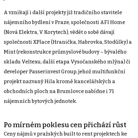
A vznikají i další projekty již tradičního stavitele
nájemního bydlení v Praze, společnosti AFI Home
(Nová Elektra, V Korytech), vědět o sobě dávají
společnosti XPlace (Hranička, Habrovka, Stodůlky) a
Mint (rekonstrukce průmyslové budovy – bývalého
skladu Veltexu, další etapa Vysočanského mlýna) či
developer Passerinvest Group, jehož multifunkční
projekt nazvaný Hila kromě kancelářských a
obchodních ploch na Brumlovce nabídne i 71
nájemních bytových jednotek.
Po mírném poklesu cen přichází růst
Ceny nájmů v pražských built to rent projektech ke