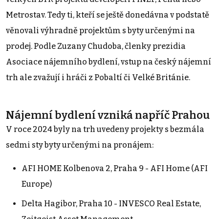
Metrostav. Tedy ti, kteří se ještě donedávna v podstatě
věnovali výhradně projektům s byty určenými na
prodej. Podle Zuzany Chudoba, členky prezidia
Asociace nájemního bydlení, vstup na český nájemní
trh ale zvažují i hráči z Pobaltí či Velké Británie.
Nájemní bydlení vzniká napříč Prahou
V roce 2024 byly na trh uvedeny projekty s bezmála
sedmi sty byty určenými na pronájem:
AFI HOME Kolbenova 2, Praha 9 - AFI Home (AFI
Europe)
Delta Hagibor, Praha 10 - INVESCO Real Estate,