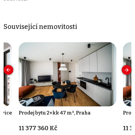
Související nemovitosti
ovice
Prodej bytu 2+kk 47 m², Praha
Prod
11 377 360 Kč
11 3