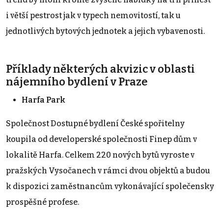
i větší pestrost jak v typech nemovitostí, tak u
jednotlivých bytových jednotek a jejich vybavenosti.
Příklady některých akvizic v oblasti
nájemního bydlení v Praze
Harfa Park
Společnost Dostupné bydlení České spořitelny
koupila od developerské společnosti Finep dům v
lokalitě Harfa. Celkem 220 nových bytů vyroste v
pražských Vysočanech v rámci dvou objektů a budou
k dispozici zaměstnancům vykonávající společensky
prospěšné profese.