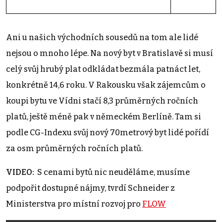
Ani u našich východních sousedů na tom ale lidé
nejsou o mnoho lépe. Na nový byt v Bratislavě si musí
celý svůj hrubý plat odkládat bezmála patnáct let,
konkrétně 14,6 roku. V Rakousku však zájemcům o
koupi bytu ve Vídni stačí 8,3 průměrných ročních
platů, ještě méně pak v německém Berlíně. Tam si
podle CG-Indexu svůj nový 70metrový byt lidé pořídí
za osm průměrných ročních platů.
VIDEO:
S cenami bytů nic neuděláme, musíme
podpořit dostupné nájmy, tvrdí Schneider z
Ministerstva pro místní rozvoj pro
FLOW