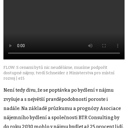
FLOW: S cenami bytů nic neuděláme, musíme podpořit
dostupné nájmy, tvrdí Schneider z Ministerstva pro místní
rozvoj | e15
Není tedy divu, že se poptávka po bydlení v nájmu
zvyšuje a s největší pravděpodobností poroste i
nadále. Na základě průzkumu a prognózy Asociace
nájemního bydlení a společnosti BTR Consulting by
do roku 2030 mohlo v nájmu bydlet až 25 procent lidí.