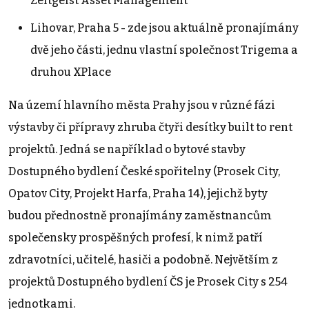
Zeitgeist Asset Management
Lihovar, Praha 5 - zde jsou aktuálně pronajímány
dvě jeho části, jednu vlastní společnost Trigema a
druhou XPlace
Na území hlavního města Prahy jsou v různé fázi
výstavby či přípravy zhruba čtyři desítky built to rent
projektů. Jedná se například o bytové stavby
Dostupného bydlení České spořitelny (Prosek City,
Opatov City, Projekt Harfa, Praha 14), jejichž byty
budou přednostně pronajímány zaměstnancům
společensky prospěšných profesí, k nimž patří
zdravotníci, učitelé, hasiči a podobně. Největším z
projektů Dostupného bydlení ČS je Prosek City s 254
jednotkami.