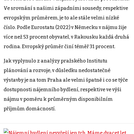
Ve srovnání s našimi západními sousedy, respektive
evropským průměrem, je to ale stále velmi nízké
číslo. Podle Eurostatu (2022) v Německu v nájmu žije
více než 53 procent obyvatel, v Rakousku každá druhá
rodina. Evropský průměr činí téměř 31 procent.
Jak vyplynulo z analýzy pražského Institutu
plánování a rozvoje, v důsledku nedostatečné
výstavby je na tom Praha ale velmi špatně i co se týče
dostupnosti nájemního bydlení, respektive ve výši
nájmu v poměru k průměrným disponibilním
příjmům domácností.