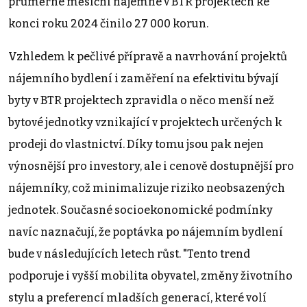
průměrné měsíční nájemné v BTR projektech ke
konci roku 2024 činilo 27 000 korun.
Vzhledem k pečlivé přípravě a navrhování projektů
nájemního bydlení i zaměření na efektivitu bývají
byty v BTR projektech zpravidla o něco menší než
bytové jednotky vznikající v projektech určených k
prodeji do vlastnictví. Díky tomu jsou pak nejen
výnosnější pro investory, ale i cenově dostupnější pro
nájemníky, což minimalizuje riziko neobsazených
jednotek. Současné socioekonomické podmínky
navíc naznačují, že poptávka po nájemním bydlení
bude v následujících letech růst. "Tento trend
podporuje i vyšší mobilita obyvatel, změny životního
stylu a preferencí mladších generací, které volí