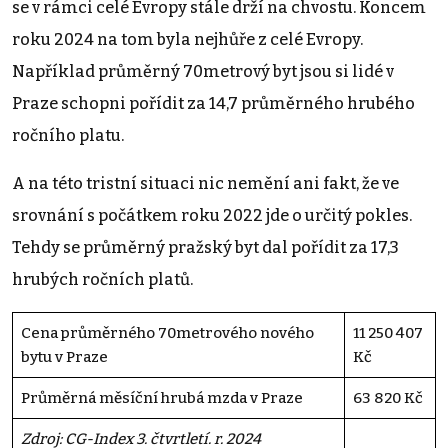
se v rámci celé Evropy stále drží na chvostu. Koncem
roku 2024 na tom byla nejhůře z celé Evropy.
Například průměrný 70metrový byt jsou si lidé v
Praze schopni pořídit za 14,7 průměrného hrubého
ročního platu.
A na této tristní situaci nic nemění ani fakt, že ve
srovnání s počátkem roku 2022 jde o určitý pokles.
Tehdy se průměrný pražský byt dal pořídit za 17,3
hrubých ročních platů.
Cena průměrného 70metrového nového
11 250 407
bytu v Praze
Kč
Průměrná měsíční hrubá mzda v Praze
63 820 Kč
Zdroj: CG-Index 3. čtvrtletí. r. 2024