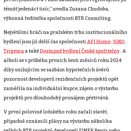
téměř jedenáct tisíc,“ uvedla Zuzana Chudoba,
výkonná ředitelka společnosti BTR Consulting.
Největšími hráči na pražském trhu institucionálního
bydlení jsou již delší čas společnosti
AFI Home
,
SIKO
,
Trigema
a také
Dostupné bydlení České spořitelny
. A
ačkoli se v průběhu prvních šesti měsíců roku 2024
díky snižujícím se sazbám hypotečních úvěrů
pozornost developerů rezidenčních projektů opět
zaměřila na individuální kupce, zájem o výstavbu
projektů pro dlouhodobý pronájem přetrvává.
V první polovině loňského roku začali stavět,
případně oznámili plány na výstavbu několika
velkých BTR projektů developeři FINEP, Penta nebo