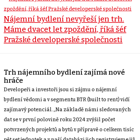
Nájemní bydlení nevyřeší jen trh.
Máme dvacet let zpoždění, říká šéf
Pražské developerské společnosti
Trh nájemního bydlení zajímá nové
hráče
Developeři a investoři jsou si zájmu o nájemní
bydlení vědomi a v segmentu BTR (built to rent) vidí
zajímavý potenciál. „Na základě námi sledovaných
dat se v první polovině roku 2024 zvýšil počet
potvrzených projektů a bytů v přípravě o celkem tisíc
pět set jednotek a v naší databázi jich registrujeme již