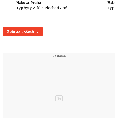
Hábova, Praha
Hábov
Typ byty 2+kk • Plocha 47 m²
Typ b
Zobrazit všechny