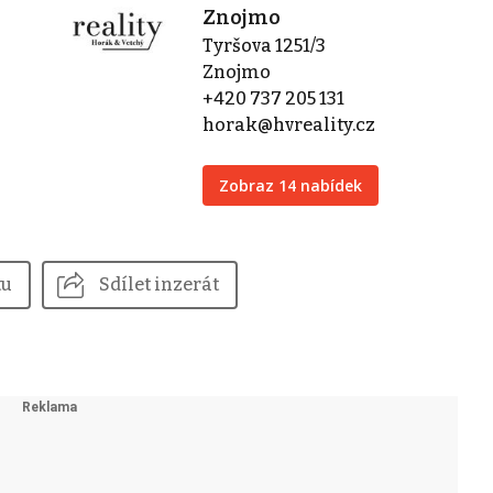
Znojmo
Tyršova 1251/3
Znojmo
+420 737 205 131
horak@hvreality.cz
Zobraz 14 nabídek
tu
Sdílet inzerát