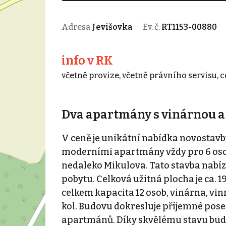
Adresa
Jevišovka
Ev. č.
RT1153-00880
info v RK
včetně provize, včetně právního servisu, 
Dva apartmány s vinárnou a
V ceně je unikátní nabídka novostav
moderními apartmány vždy pro 6 osob 
nedaleko Mikulova. Tato stavba nabí
pobytu. Celková užitná plocha je ca. 
celkem kapacita 12 osob, vinárna, vin
kol. Budovu dokresluje příjemné pose
apartmánů. Díky skvělému stavu budo