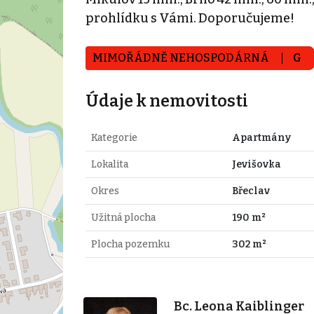
prohlídku s Vámi. Doporučujeme!
MIMOŘÁDNĚ NEHOSPODÁRNÁ
G
Údaje k nemovitosti
Kategorie
Apartmány
Lokalita
Jevišovka
Okres
Břeclav
Užitná plocha
190 m²
Plocha pozemku
302 m²
Bc. Leona Kaiblinger