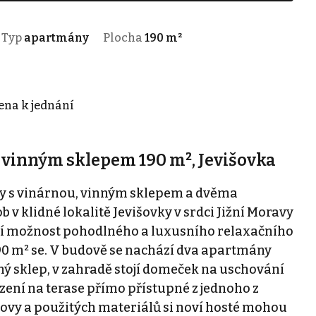
Typ
apartmány
Plocha
190 m²
cena k jednání
 vinným sklepem 190 m², Jevišovka
by s vinárnou, vinným sklepem a dvěma
v klidné lokalitě Jevišovky v srdci Jižní Moravy
zí možnost pohodlného a luxusního relaxačního
190 m² se. V budově se nachází dva apartmány
ný sklep, v zahradě stojí domeček na uschování
zení na terase přímo přístupné z jednoho z
vy a použitých materiálů si noví hosté mohou