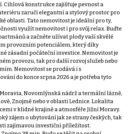
. Cihlová konstrukce zajišťuje pevnost a
nteriéru zaručí elegantní a stylový prostor pro
 oblasti. Tato nemovitost je ideální pro ty,
žnosti využít nemovitost i pro svůj relax. Buďte
artmánů a začněte užívat plody vaší skvělé
itým provozním potenciálem, který díky
né zásadní počáteční investice. Nemovitost je
ém provozu, tak pro další rozvoj služeb nebo
mím. Nemovitost se prodává i s
ání do konce srpna 2026 a je potřeba tyto
 Moravia, Novomlýnská nádrž a termální lázně,
ě, Znojmě nebo v oblasti Lednice. Lokalita
cemi v klidné krajině a atmosféře Jižní Moravy.
ký zájem o ubytování jak ze strany českých, tak
ti zajímavou investiční příležitost.
, Znojmo 38 min. Budu se těšit na osobní