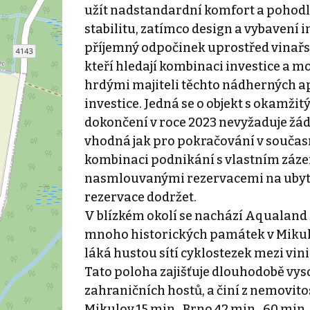
užít nadstandardní komfort a pohodlí
stabilitu, zatímco design a vybavení i
příjemný odpočinek uprostřed vinařské
kteří hledají kombinaci investice a mo
hrdými majiteli těchto nádherných ap
investice. Jedná se o objekt s okamž
dokončení v roce 2023 nevyžaduje žád
vhodná jak pro pokračování v současn
kombinaci podnikání s vlastním záze
nasmlouvanými rezervacemi na ubytov
rezervace dodržet.
V blízkém okolí se nachází Aqualand
mnoho historických památek v Mikulov
láká hustou sítí cyklostezek mezi vini
Tato poloha zajišťuje dlouhodobě vyso
zahraničních hostů, a činí z nemovitos
Mikulov 15 min., Brno 42 min., 60 min.