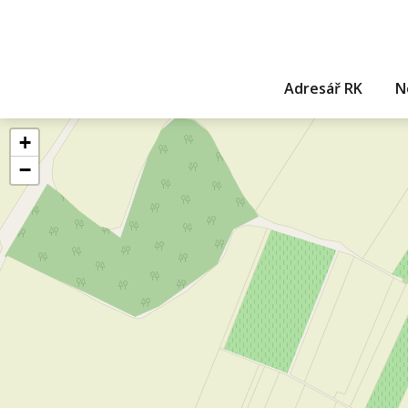
Adresář RK
N
+
−