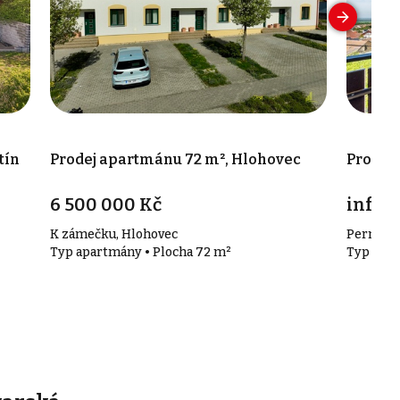
tín
Prodej apartmánu 72 m², Hlohovec
Prodej
6 500 000 Kč
info v
K zámečku, Hlohovec
Perná
Typ apartmány • Plocha 72 m²
Typ apar