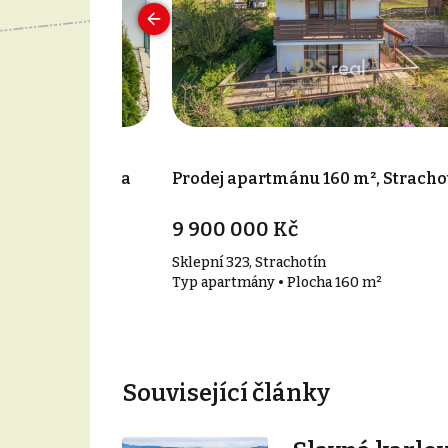
90 m², Jevišovka
Prodej apartmánu 160 m², Stracho
9 900 000 Kč
Sklepní 323, Strachotín
 190 m²
Typ apartmány • Plocha 160 m²
Související články