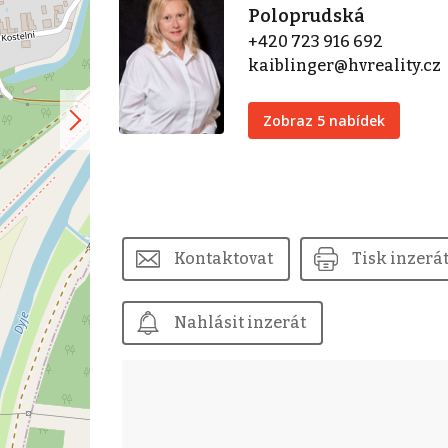
Poloprudská
+420 723 916 692
kaiblinger@hvreality.cz
Zobraz 5 nabídek
Kontaktovat
Tisk inzerá
Nahlásit inzerát