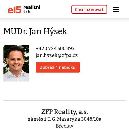
Chci inzerovat
MUDr. Jan Hýsek
+420 724 500 393
jan.hysek@zfpa.cz
Zobraz 1 nabídku
ZFP Reality, a.s.
náměstí T. G. Masaryka 3048/10a
Břeclav