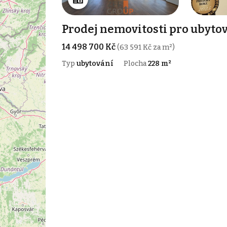
Prodej nemovitosti pro ubytov
14 498 700 Kč
(63 591 Kč za m²)
Typ
ubytování
Plocha
228 m²