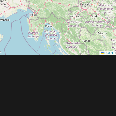
Leaflet
|
Obchodní 
© 2022 - 2026 Copyright CZECH NEWS CENT
společnosti
|
Informace o zpracování osobníc