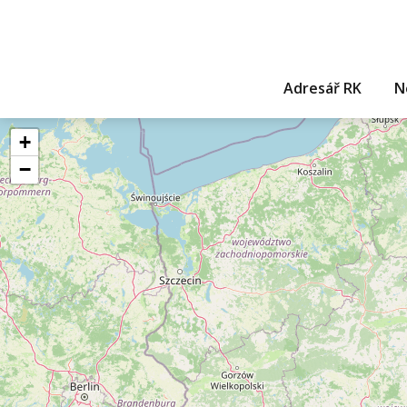
Adresář RK
N
+
−