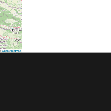
©
OpenStreetMap
podmínky
Pravidla inzerce
Ceník
Registrace
ER a.s. a dodavatelé obsahu |
Autorská práva k publikovaným materiálů
h údajů
|
Cookies
|
Nastavení soukromí
|
Vlastnická struktura
|
Jednotné k
oznámení