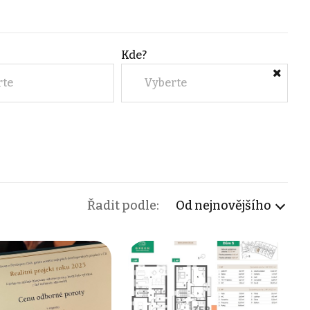
Kde?
rte
Vyberte
Řadit podle:
Od nejnovějšího