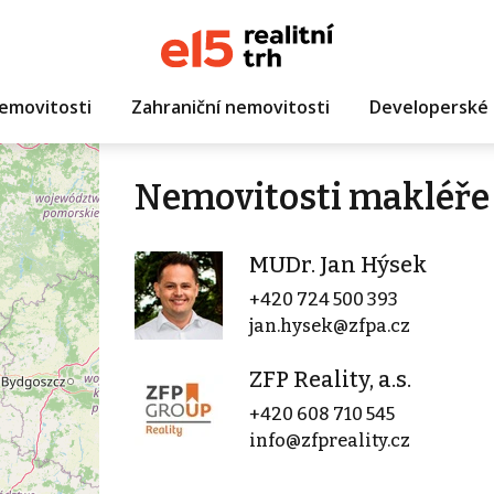
emovitosti
Zahraniční nemovitosti
Developerské 
Nemovitosti makléře
MUDr. Jan Hýsek
+420 724 500 393
jan.hysek@zfpa.cz
ZFP Reality, a.s.
+420 608 710 545
info@zfpreality.cz