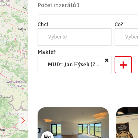
Počet inzerátů
1
Chci
Co?
Vyberte
Vybe
Makléř
+
MUDr. Jan Hýsek (ZFP Reality, a.s.)