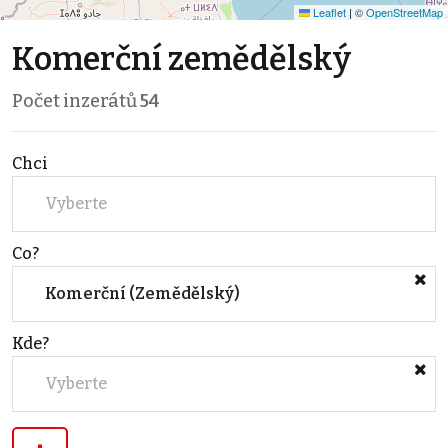
Leaflet
|
©
OpenStreetMap
Komerční zemědělský
Počet inzerátů
54
Chci
Vyberte
Co?
Komerční (Zemědělský)
Kde?
Vyberte