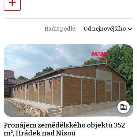
+
Řadit podle:
Od nejnovějšího
Pronájem zemědělského objektu 352
m², Hrádek nad Nisou