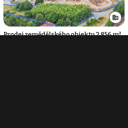
Prodej zemědělského objektu 2 856 m²,
Kojetice
info v RK
Typ
zemědělské objekty
Plocha
2 856 m²