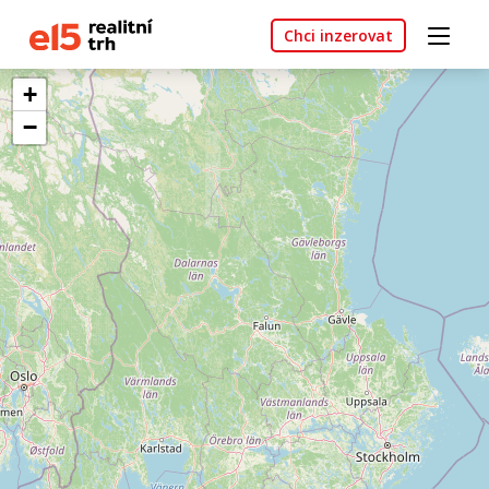
Chci inzerovat
+
−