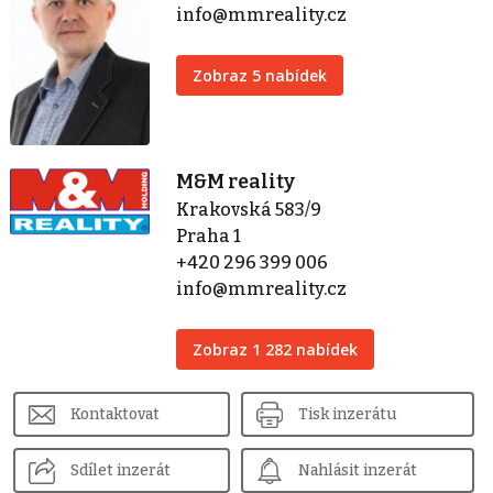
info@mmreality.cz
Zobraz 5 nabídek
M&M reality
Krakovská 583/9
Praha 1
+420 296 399 006
info@mmreality.cz
Zobraz 1 282 nabídek
Kontaktovat
Tisk inzerátu
Sdílet inzerát
Nahlásit inzerát