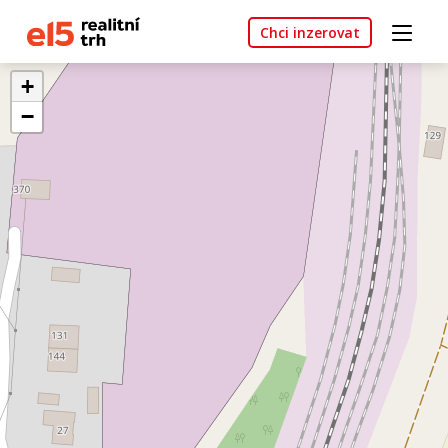
Chci inzerovat
+
−