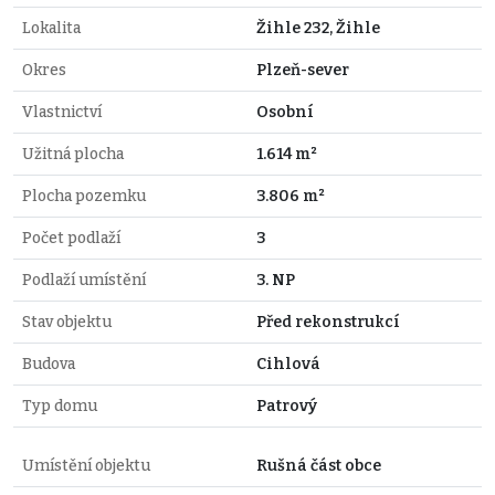
Lokalita
Žihle 232, Žihle
Okres
Plzeň-sever
Vlastnictví
Osobní
Užitná plocha
1.614 m²
Plocha pozemku
3.806 m²
Počet podlaží
3
Podlaží umístění
3. NP
Stav objektu
Před rekonstrukcí
Budova
Cihlová
Typ domu
Patrový
Umístění objektu
Rušná část obce