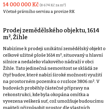
14 000 000 Kč
(8 674 Kč za m²)
Včetně právního servisu a provize RK
Prodej zemědělského objektu, 1614
m², Žihle
Nabízíme k prodeji unikátní zemědělský objekt o
celkové užitné ploše 1614 m², situovaný u hlavní
silnice a nedaleko vlakového nádraží v obci
Žihle. Tato jedinečná nemovitost se skládá ze
čtyř budov, které nabízí široké možnosti využití
na prostorném pozemku o rozloze 3806 m². V
budovách proběhly částečné přípravy na
rekonstrukci, kde byla okopána omítka a
vyvezena veškerá suť, což umožňuje budoucímu
majiteli přizpůsobit prostor dle vlastních