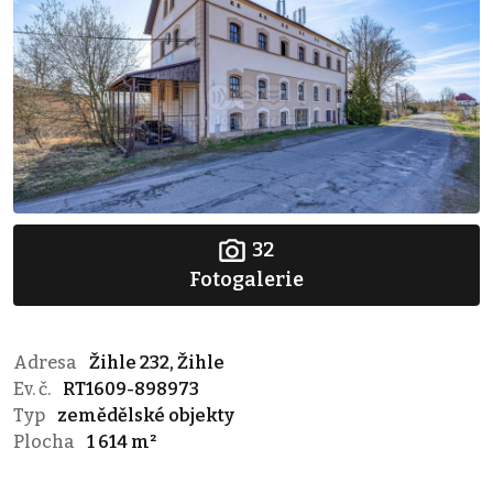
32
Fotogalerie
Adresa
Žihle 232, Žihle
Ev. č.
RT1609-898973
Typ
zemědělské objekty
Plocha
1 614 m²