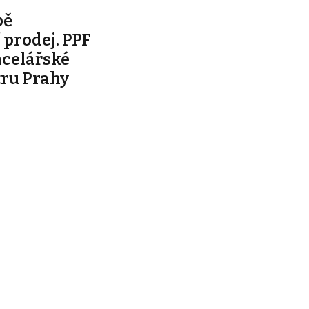
bě
prodej. PPF
ncelářské
tru Prahy