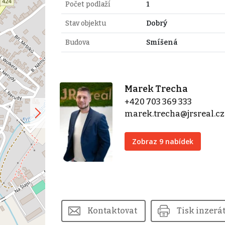
Počet podlaží
1
Stav objektu
Dobrý
Budova
Smíšená
Marek Trecha
+420 703 369 333
marek.trecha@jrsreal.cz
Zobraz 9 nabídek
Kontaktovat
Tisk inzerá