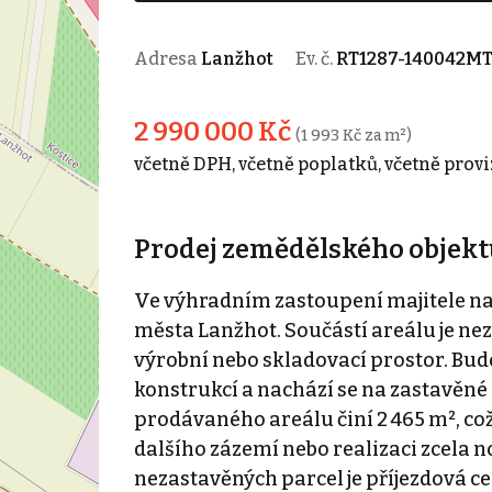
Adresa
Lanžhot
Ev. č.
RT1287-140042M
2 990 000 Kč
(1 993 Kč za m²)
včetně DPH, včetně poplatků, včetně provi
Prodej zemědělského objektu
Ve výhradním zastoupení majitele na
města Lanžhot. Součástí areálu je n
výrobní nebo skladovací prostor. Bu
konstrukcí a nachází se na zastavěné 
prodávaného areálu činí 2 465 m², co
dalšího zázemí nebo realizaci zcela 
nezastavěných parcel je příjezdová ce