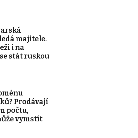
varská
edá majitele.
ži i na
 se stát ruskou
noménu
ků? Prodávají
m počtu,
může vymstít