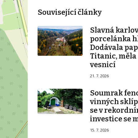
Související články
Slavná karlo
porcelánka hl
Dodávala pape
Titanic, měla
vesnicí
21. 7. 2026
Soumrak fe
vinných sklíp
se v rekordní
investice se 
15. 7. 2026