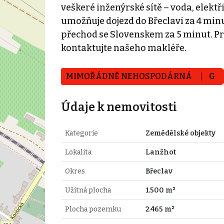
veškeré inženýrské sítě – voda, elekt
umožňuje dojezd do Břeclavi za 4 minu
přechod se Slovenskem za 5 minut. Pr
kontaktujte našeho makléře.
MIMOŘÁDNĚ NEHOSPODÁRNÁ
G
Údaje k nemovitosti
Kategorie
Zemědělské objekty
Lokalita
Lanžhot
Okres
Břeclav
Užitná plocha
1.500 m²
Plocha pozemku
2.465 m²