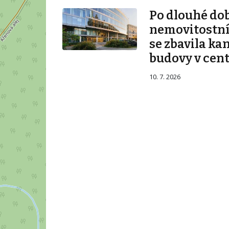
Po dlouhé do
nemovitostní 
se zbavila ka
budovy v cen
10. 7. 2026