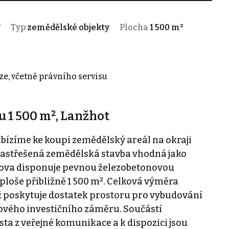
T
Typ
zemědělské objekty
Plocha
1 500 m²
ze, včetně právního servisu
 1 500 m², Lanžhot
bízíme ke koupi zemědělský areál na okraji
ezastřešená zemědělská stavba vhodná jako
dova disponuje pevnou železobetonovou
ploše přibližně 1 500 m². Celková výměra
ž poskytuje dostatek prostoru pro vybudování
nového investičního záměru. Součástí
sta z veřejné komunikace a k dispozici jsou