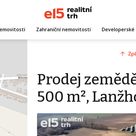
emovitosti
Zahraniční nemovitosti
Developerské 
Zpě
Prodej zemědě
500 m², Lanžh