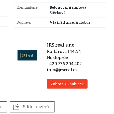
Komunikace
Betonová, Asfaltová,
Štěrková
Doprava
Vlak, Silnice, Autobus
JRS real s.r.o.
Kollárova 1442/4
Hustopeče
+420 736 204 402
info@jrsreal.cz
Zobraz 48 nabídek
tu
Sdílet inzerát