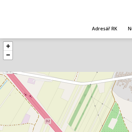
Adresář RK
N
+
−