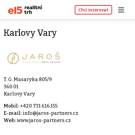
Chci inzerovat
Karlovy Vary
T. G. Masaryka 805/9
360 01
Karlovy Vary
Mobil:
+420 731 616 155
E-mail:
info@jaros-partners.cz
Web:
www.jaros-partners.cz