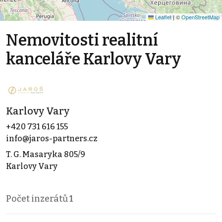
Leaflet
|
©
OpenStreetMap
Nemovitosti realitní
kanceláře Karlovy Vary
Karlovy Vary
+420 731 616 155
info@jaros-partners.cz
T. G. Masaryka 805/9
Karlovy Vary
Počet inzerátů
1