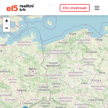
Chci inzerovat
+
−