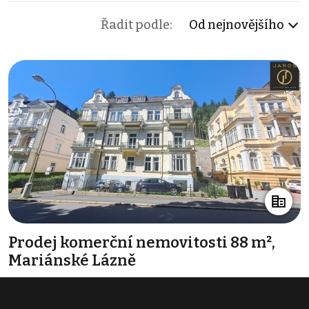
Řadit podle:
Od nejnovějšího
Prodej komerční nemovitosti 88 m²,
Mariánské Lázně
3 250 000 Kč
(36 932 Kč za m²)
Typ
ostatní komerční nemovitosti
Plocha
88 m²