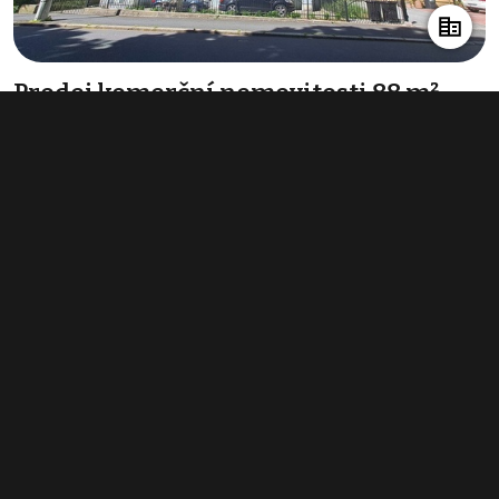
Prodej komerční nemovitosti 88 m²,
Mariánské Lázně
3 250 000 Kč
(36 932 Kč za m²)
Typ
ostatní komerční nemovitosti
Plocha
88 m²
Obchodní podmínky
Pravidla inzerce
Ceník
Registrace
Kontakt