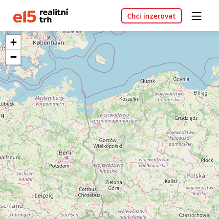
Chci inzerovat
+
−