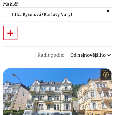
Makléř
Jitka Kyselová (Karlovy Vary)
+
Řadit podle:
Od nejnovějšího