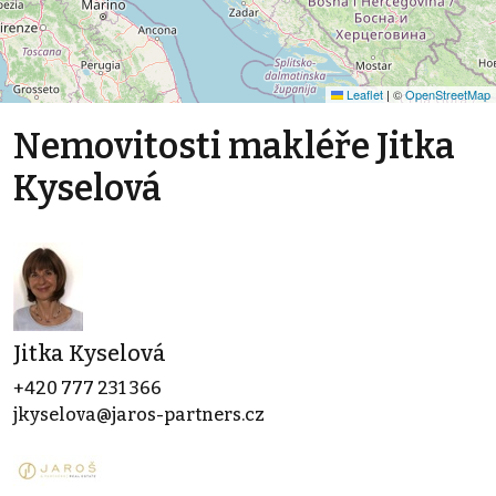
Leaflet
|
©
OpenStreetMap
Nemovitosti makléře Jitka
Kyselová
Jitka Kyselová
+420 777 231 366
jkyselova@jaros-partners.cz