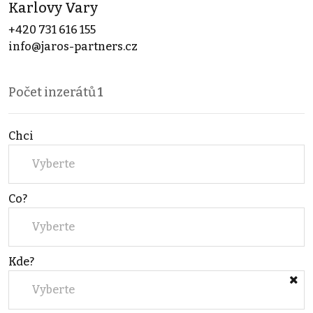
Karlovy Vary
+420 731 616 155
info@jaros-partners.cz
Počet inzerátů
1
Chci
Vyberte
Co?
Vyberte
Kde?
Vyberte