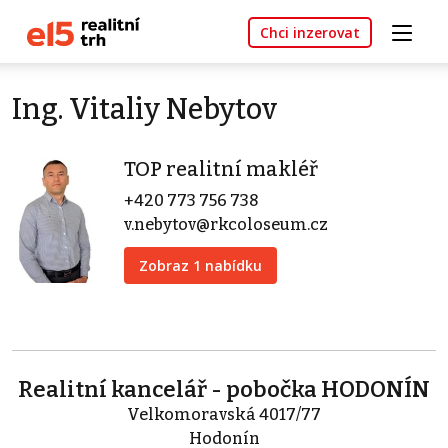
Chci inzerovat
Ing. Vitaliy Nebytov
TOP realitní makléř
+420 773 756 738
v.nebytov@rkcoloseum.cz
Zobraz 1 nabídku
Realitní kancelář - pobočka HODONÍN
Velkomoravská 4017/77
Hodonín