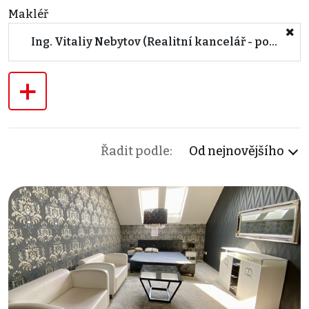
Makléř
Ing. Vitaliy Nebytov (Realitní kancelář - pobočka HODONÍN)
+
Řadit podle:
Od nejnovějšího