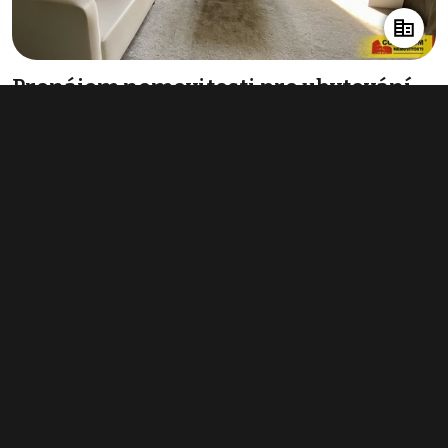
Pronájem nemovitosti pro ubytování
292 m², Hodonín
40 000 Kč za měsíc
(1 644 Kč za m²/rok)
Typ
ubytování
Plocha
292 m²
Obchodní podmínky
Pravidla inzerce
Ceník
Registrace
Kontakt