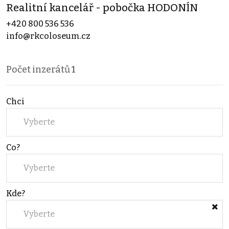
Realitní kancelář - pobočka HODONÍN
+420 800 536 536
info@rkcoloseum.cz
Počet inzerátů
1
Chci
Vyberte
Co?
Vyberte
Kde?
Vyberte