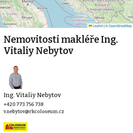
Leaflet
|
©
OpenStreetMap
Nemovitosti makléře Ing.
Vitaliy Nebytov
Ing. Vitaliy Nebytov
+420 773 756 738
v.nebytov@rkcoloseum.cz