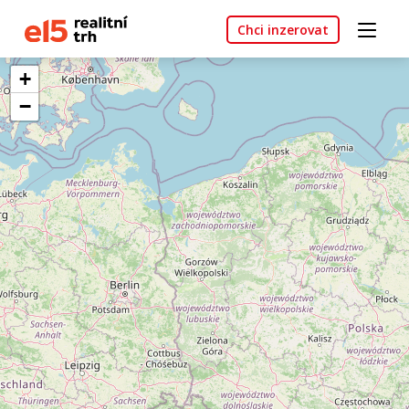
Chci inzerovat
+
−