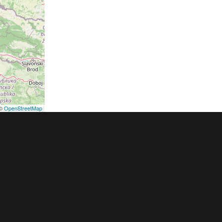
©
OpenStreetMap
podmínky
Pravidla inzerce
Ceník
Registrace
ER a.s. a dodavatelé obsahu |
Autorská práva k publikovaným materiálů
h údajů
|
Cookies
|
Nastavení soukromí
|
Vlastnická struktura
|
Jednotné k
oznámení