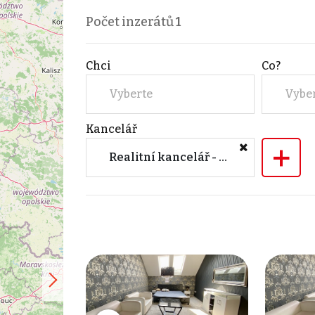
Počet inzerátů
1
Chci
Co?
Vyberte
Vybe
Kancelář
+
Realitní kancelář - pobočka HODONÍN