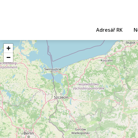
Adresář RK
N
+
−