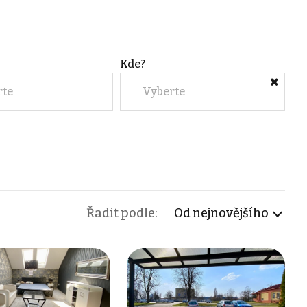
Kde?
rte
Vyberte
Řadit podle:
Od nejnovějšího