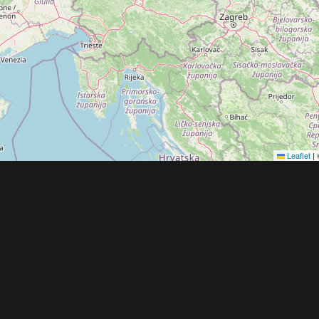
Leaflet
|
Obchodní 
© 2022 - 2026 Copyright CZECH NEWS CENT
společnosti
|
Informace o zpracování osobníc