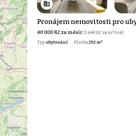
Pronájem nemovitosti pro uby
40 000 Kč za měsíc
(1 644 Kč za m²/rok)
Typ
ubytování
Plocha
292 m²