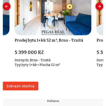
á
Prodej bytu 1+kk 52 m², Brno - Trnitá
Prode
5 399 000 Kč
5 3
Dornych, Brno - Trnitá
Dorny
Typ byty 1+kk • Plocha 52 m²
Typ b
Zobrazit všechny