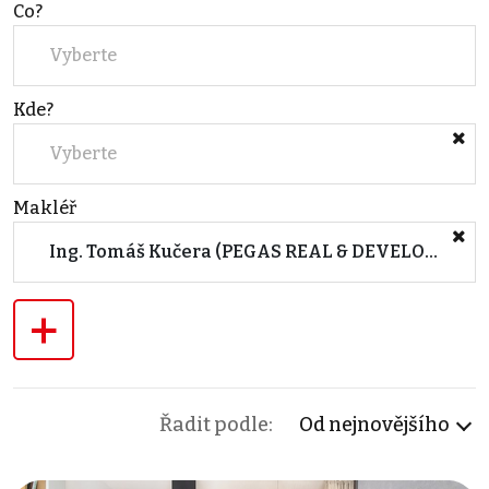
Co?
Vyberte
Kde?
Vyberte
Makléř
Ing. Tomáš Kučera (PEGAS REAL & DEVELOPMENT, s.r.o.)
+
Řadit podle:
Od nejnovějšího