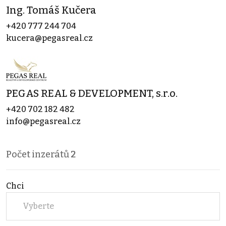
Ing. Tomáš Kučera
+420 777 244 704
kucera@pegasreal.cz
PEGAS REAL & DEVELOPMENT, s.r.o.
+420 702 182 482
info@pegasreal.cz
Počet inzerátů
2
Chci
Vyberte