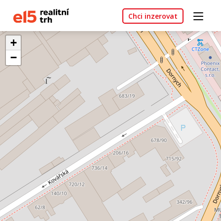
Chci inzerovat
+
−