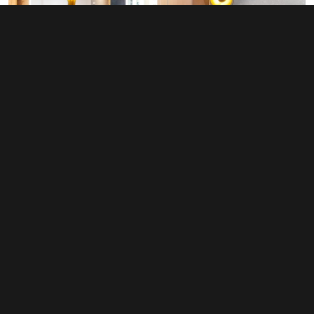
Prodej bytu 1+kk 52 m², Brno - Trnitá
5 399 000 Kč
(103 827 Kč za m²)
Typ
byty 1+kk
Plocha
52 m²
Obchodní podmínky
Pravidla inzerce