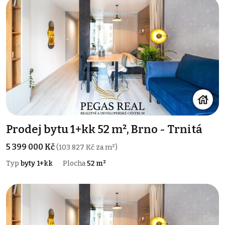
Prodej bytu 1+kk 52 m², Brno - Trnitá
5 399 000 Kč
(103 827 Kč za m²)
Typ
byty 1+kk
Plocha
52 m²