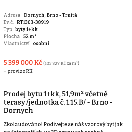
Adresa
Dornych, Brno - Trnitá
Ev. č.
RT1303-38919
Typ
byty 1+kk
Plocha
52 m²
Vlastnictví
osobní
5 399 000 Kč
(103 827 Kč za m²)
+ provize RK
Prodej bytu 1+kk, 51,9m² včetně
terasy /jednotka č. 1.15.B/ - Brno -
Dornych
Zkolaudováno! Podívejte se náš vzorový byt jak