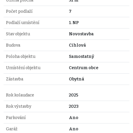
Užitná plocha
52 m²
Počet podlaží
7
Podlaží umístění
1. NP
Stav objektu
Novostavba
Budova
Cihlová
Poloha objektu
Samostatný
Umístění objektu
Centrum obce
Zástavba
Obytná
Rok kolaudace
2025
Rok výstavby
2023
Parkování
Ano
Garáž
Ano