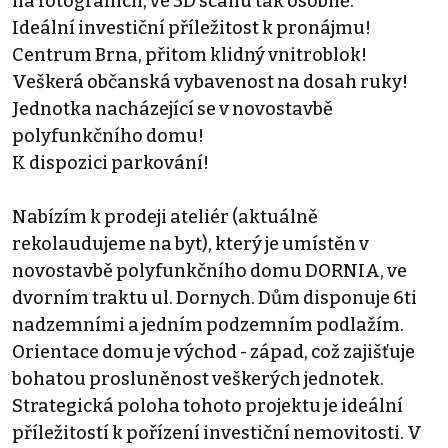
na fotografiích, ve 3D scanu tak osobně.
Ideální investiční příležitost k pronájmu!
Centrum Brna, přitom klidný vnitroblok!
Veškerá občanská vybavenost na dosah ruky!
Jednotka nacházející se v novostavbě
polyfunkčního domu!
K dispozici parkování!
Nabízím k prodeji ateliér (aktuálně
rekolaudujeme na byt), který je umístěn v
novostavbě polyfunkčního domu DORNIA, ve
dvorním traktu ul. Dornych. Dům disponuje 6ti
nadzemními a jedním podzemním podlažím.
Orientace domu je východ - západ, což zajišťuje
bohatou prosluněnost veškerých jednotek.
Strategická poloha tohoto projektu je ideální
příležitostí k pořízení investiční nemovitosti. V