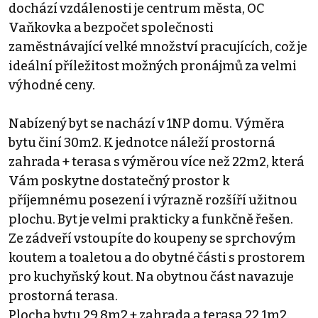
dochází vzdálenosti je centrum města, OC
Vaňkovka a bezpočet společnosti
zaměstnávající velké množství pracujících, což je
ideální příležitost možných pronájmů za velmi
výhodné ceny.
Nabízený byt se nachází v 1NP domu. Výměra
bytu činí 30m2. K jednotce náleží prostorná
zahrada + terasa s výměrou více než 22m2, která
Vám poskytne dostatečný prostor k
příjemnému posezení i výrazně rozšíří užitnou
plochu. Byt je velmi prakticky a funkčně řešen.
Ze zádveří vstoupíte do koupeny se sprchovým
koutem a toaletou a do obytné části s prostorem
pro kuchyňský kout. Na obytnou část navazuje
prostorná terasa.
Plocha bytu 29,8m2 + zahrada a terasa 22,1m2.