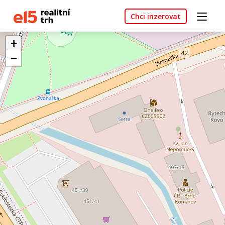
Chci inzerovat
+
−