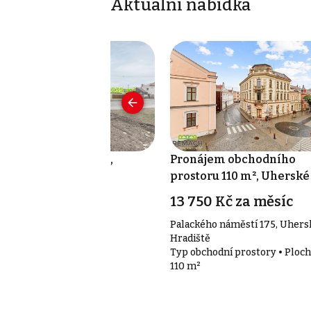
Aktuální nabídka
veloperský projekt,
Pronájem obchodního
uštěnovice
prostoru 110 m², Uherské
Hradiště
nfo v RK
13 750 Kč za měsíc
Palackého náměstí 175, Uhers
Hradiště
Typ obchodní prostory • Ploch
110 m²