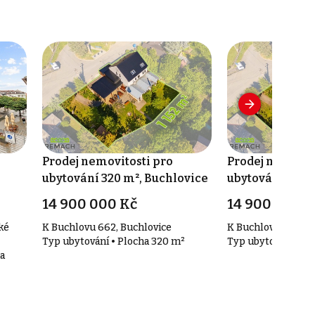
Prodej nemovitosti pro
Prodej nemovit
ubytování 320 m², Buchlovice
ubytování 320 
14 900 000 Kč
14 900 000 K
ké
K Buchlovu 662, Buchlovice
K Buchlovu 662, B
Typ ubytování • Plocha 320 m²
Typ ubytování • P
a