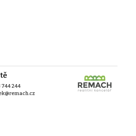
tě
 744 244
ek@remach.cz