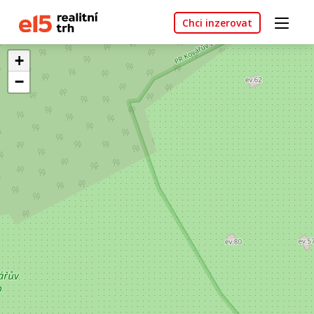
Chci inzerovat
+
−