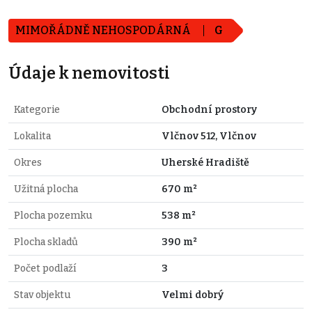
MIMOŘÁDNĚ NEHOSPODÁRNÁ
G
Údaje k nemovitosti
Kategorie
Obchodní prostory
Lokalita
Vlčnov 512, Vlčnov
Okres
Uherské Hradiště
Užitná plocha
670 m²
Plocha pozemku
538 m²
Plocha skladů
390 m²
Počet podlaží
3
Stav objektu
Velmi dobrý