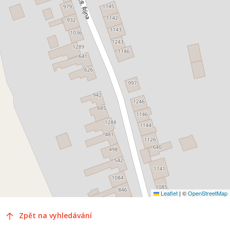
Leaflet
|
©
OpenStreetMap
Zpět na vyhledávání