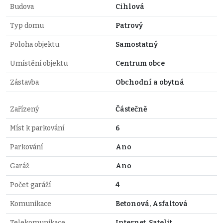
Budova
Cihlová
Typ domu
Patrový
Poloha objektu
Samostatný
Umístění objektu
Centrum obce
Zástavba
Obchodní a obytná
Zařízený
Částečně
Míst k parkování
6
Parkování
Ano
Garáž
Ano
Počet garáží
4
Komunikace
Betonová, Asfaltová
Telekomunikace
Internet, Satelit