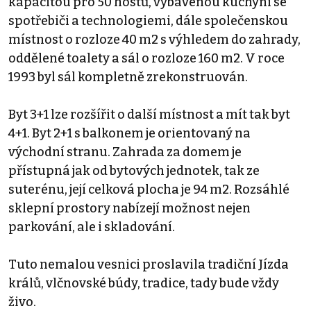
kapacitou pro 50 hostů, vybavenou kuchyni se
spotřebiči a technologiemi, dále společenskou
místnost o rozloze 40 m2 s výhledem do zahrady,
oddělené toalety a sál o rozloze 160 m2. V roce
1993 byl sál kompletně zrekonstruován.
Byt 3+1 lze rozšířit o další místnost a mít tak byt
4+1. Byt 2+1 s balkonem je orientovaný na
východní stranu. Zahrada za domem je
přístupná jak od bytových jednotek, tak ze
suterénu, její celková plocha je 94 m2. Rozsáhlé
sklepní prostory nabízejí možnost nejen
parkování, ale i skladování.
Tuto nemalou vesnici proslavila tradiční Jízda
králů, vlčnovské búdy, tradice, tady bude vždy
živo.