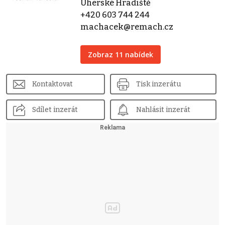
Uherské Hradiště
+420 603 744 244
machacek@remach.cz
Zobraz 11 nabídek
Kontaktovat
Tisk inzerátu
Sdílet inzerát
Nahlásit inzerát