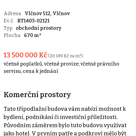
Adresa
Vlčnov 512, Vlčnov
Ev. č.
RT1403-02121
Typ
obchodní prostory
Plocha
670 m²
13 500 000 Kč
(20 149 Kč za m²)
včetně poplatků, včetně provize, včetně právního
servisu, cena k jednání
Komerční prostory
Tato třípodlažní budova vám nabízí možnost k
bydlení, podnikání či investiční příležitosti.
Původním záměrem bylo tuto budovu využívat
jako hotel. V prvním patře a podkroví mělo být