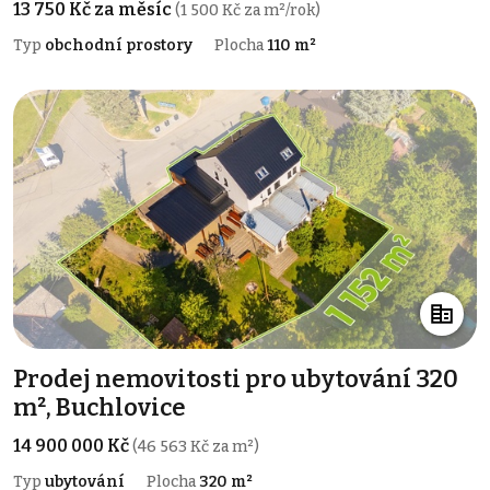
13 750 Kč za měsíc
(1 500 Kč za m²/rok)
Typ
obchodní prostory
Plocha
110 m²
Prodej nemovitosti pro ubytování 320
m², Buchlovice
14 900 000 Kč
(46 563 Kč za m²)
Typ
ubytování
Plocha
320 m²