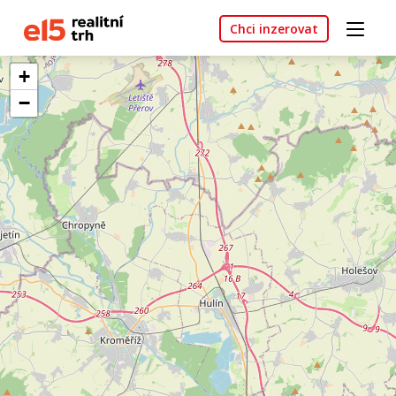
Chci inzerovat
+
−