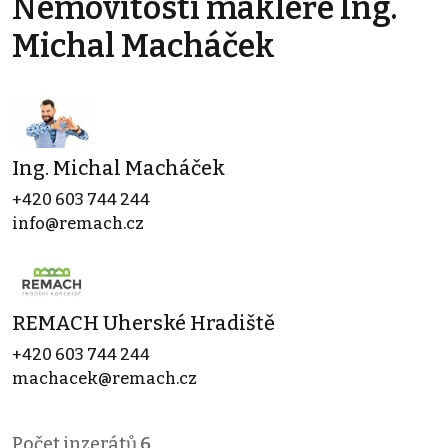
Nemovitosti makléře Ing.
Michal Macháček
Ing. Michal Macháček
+420 603 744 244
info@remach.cz
REMACH Uherské Hradiště
+420 603 744 244
machacek@remach.cz
Počet inzerátů
6