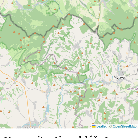
Leaflet
|
©
OpenStreetMap