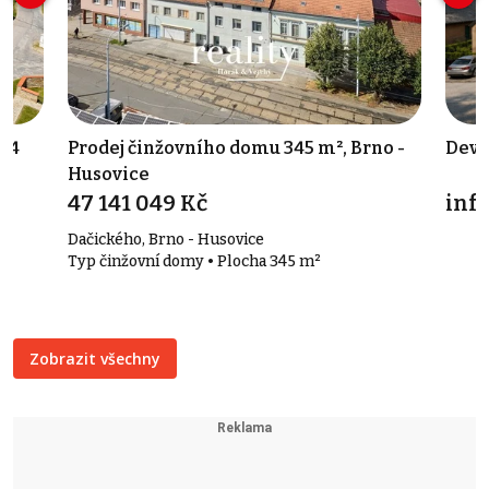
564
Prodej činžovního domu 345 m², Brno -
Deve
Husovice
47 141 049 Kč
info
Dačického, Brno - Husovice
Typ činžovní domy • Plocha 345 m²
Zobrazit všechny