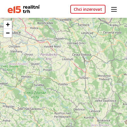
Chci inzerovat
+
−