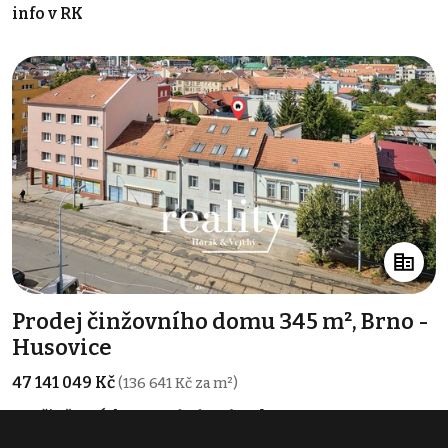
info v RK
Prodej činžovního domu 345 m², Brno -
Husovice
47 141 049 Kč
(136 641 Kč za m²)
Typ
činžovní domy
Plocha
345 m²