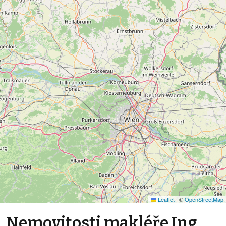
Leaflet
|
©
OpenStreetMap
Nemovitosti makléře Ing.