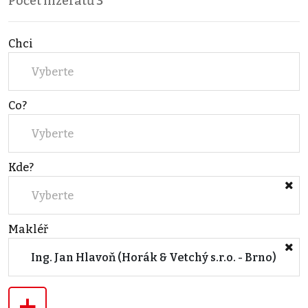
Počet inzerátů
3
Chci
Vyberte
Co?
Vyberte
Kde?
Vyberte
Makléř
Ing. Jan Hlavoň (Horák & Vetchý s.r.o. - Brno)
+