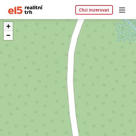
Chci inzerovat
+
−