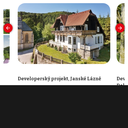
Developerský projekt, Janské Lázně
Deve
Doln
info v RK
od 
Související články