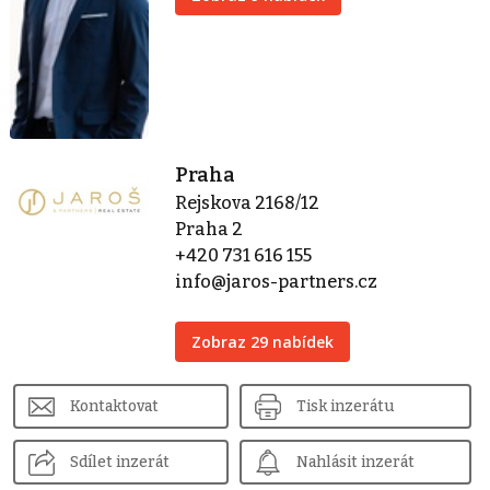
Praha
Rejskova 2168/12
Praha 2
+420 731 616 155
info@jaros-partners.cz
Zobraz 29 nabídek
Kontaktovat
Tisk inzerátu
Sdílet inzerát
Nahlásit inzerát