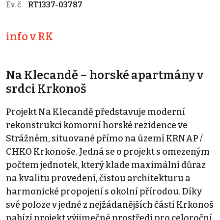
Ev. č.
RT1337-03787
info v RK
Na Klecandě – horské apartmány v
srdci Krkonoš
Projekt Na Klecandě představuje moderní
rekonstrukci komorní horské rezidence ve
Strážném, situované přímo na území KRNAP /
CHKO Krkonoše. Jedná se o projekt s omezeným
počtem jednotek, který klade maximální důraz
na kvalitu provedení, čistou architekturu a
harmonické propojení s okolní přírodou. Díky
své poloze v jedné z nejžádanějších částí Krkonoš
nabízí projekt výjimečné prostředí pro celoroční