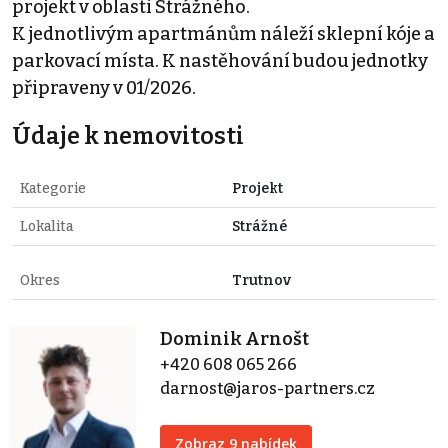
projekt v oblasti Strážného.
K jednotlivým apartmánům náleží sklepní kóje a
parkovací místa. K nastěhování budou jednotky
připraveny v 01/2026.
Údaje k nemovitosti
Kategorie
Projekt
Lokalita
Strážné
Okres
Trutnov
Dominik Arnošt
+420 608 065 266
darnost@jaros-partners.cz
Zobraz 9 nabídek