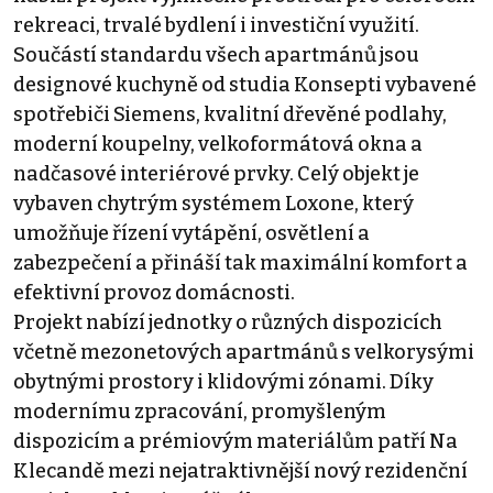
rekreaci, trvalé bydlení i investiční využití.
Součástí standardu všech apartmánů jsou
designové kuchyně od studia Konsepti vybavené
spotřebiči Siemens, kvalitní dřevěné podlahy,
moderní koupelny, velkoformátová okna a
nadčasové interiérové prvky. Celý objekt je
vybaven chytrým systémem Loxone, který
umožňuje řízení vytápění, osvětlení a
zabezpečení a přináší tak maximální komfort a
efektivní provoz domácnosti.
Projekt nabízí jednotky o různých dispozicích
včetně mezonetových apartmánů s velkorysými
obytnými prostory i klidovými zónami. Díky
modernímu zpracování, promyšleným
dispozicím a prémiovým materiálům patří Na
Klecandě mezi nejatraktivnější nový rezidenční