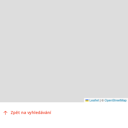
Leaflet
|
©
OpenStreetMap
Zpět na vyhledávání