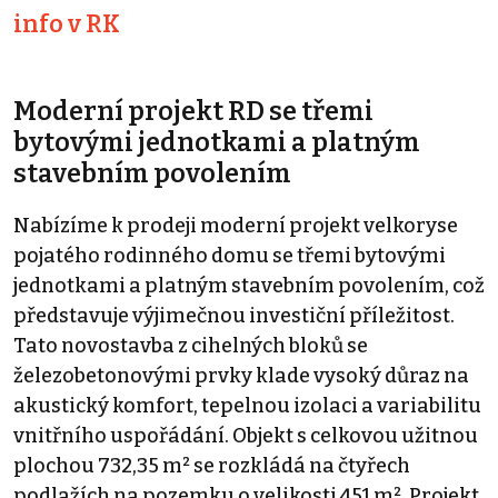
info v RK
Moderní projekt RD se třemi
bytovými jednotkami a platným
stavebním povolením
Nabízíme k prodeji moderní projekt velkoryse
pojatého rodinného domu se třemi bytovými
jednotkami a platným stavebním povolením, což
představuje výjimečnou investiční příležitost.
Tato novostavba z cihelných bloků se
železobetonovými prvky klade vysoký důraz na
akustický komfort, tepelnou izolaci a variabilitu
vnitřního uspořádání. Objekt s celkovou užitnou
plochou 732,35 m² se rozkládá na čtyřech
podlažích na pozemku o velikosti 451 m². Projekt