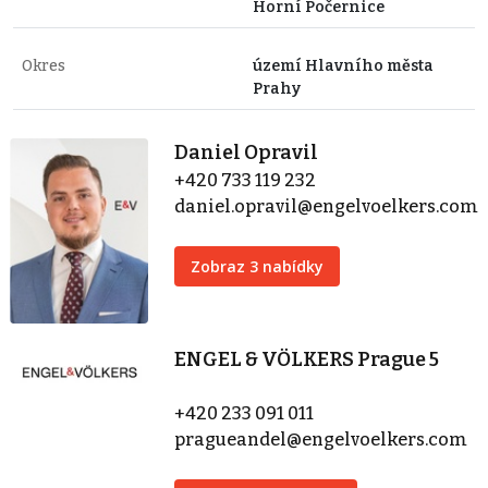
Horní Počernice
Okres
území Hlavního města
Prahy
Daniel Opravil
+420 733 119 232
daniel.opravil@engelvoelkers.com
Zobraz 3 nabídky
ENGEL & VÖLKERS Prague 5
+420 233 091 011
pragueandel@engelvoelkers.com