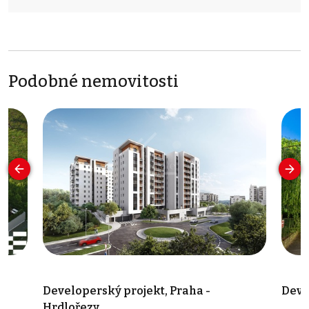
Podobné nemovitosti
Developerský projekt, Praha -
Deve
Hrdlořezy