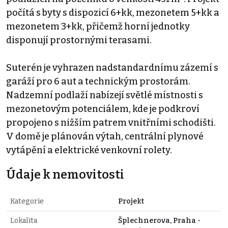
počítá s byty s dispozicí 6+kk, mezonetem 5+kk a
mezonetem 3+kk, přičemž horní jednotky
disponují prostornými terasami.
Suterén je vyhrazen nadstandardnímu zázemí s
garáží pro 6 aut a technickým prostorám.
Nadzemní podlaží nabízejí světlé místnosti s
mezonetovým potenciálem, kde je podkroví
propojeno s nižším patrem vnitřními schodišti.
V domě je plánován výtah, centrální plynové
vytápění a elektrické venkovní rolety.
Údaje k nemovitosti
Kategorie
Projekt
Lokalita
Šplechnerova, Praha -