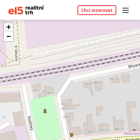
Chci inzerovat
+
−