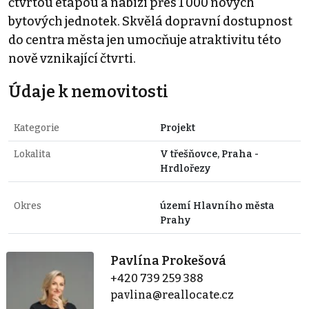
čtvrtou etapou a nabízí přes 1 000 nových
bytových jednotek. Skvělá dopravní dostupnost
do centra města jen umocňuje atraktivitu této
nově vznikající čtvrti.
Údaje k nemovitosti
Kategorie
Projekt
Lokalita
V třešňovce, Praha -
Hrdlořezy
Okres
území Hlavního města
Prahy
Pavlína Prokešová
+420 739 259 388
pavlina@reallocate.cz