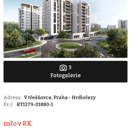
3
Fotogalerie
Adresa
V třešňovce, Praha - Hrdlořezy
Ev. č.
RT1379-01880-1
info v RK