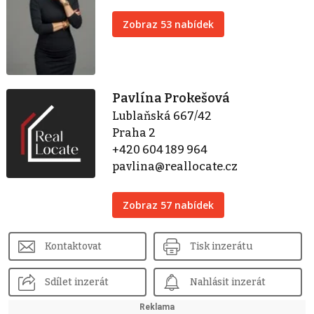
Zobraz 53 nabídek
Pavlína Prokešová
Lublaňská 667/42
Praha 2
+420 604 189 964
pavlina@reallocate.cz
Zobraz 57 nabídek
Kontaktovat
Tisk inzerátu
Sdílet inzerát
Nahlásit inzerát