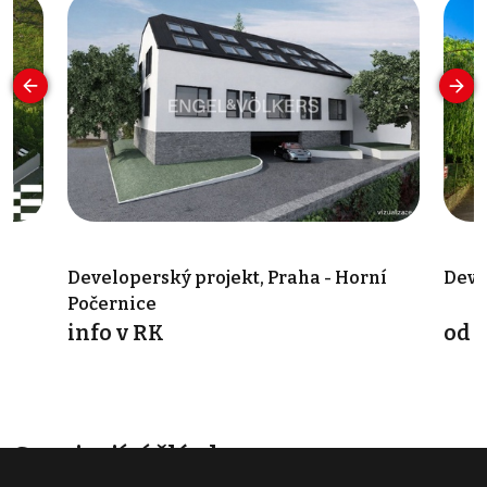
Developerský projekt, Praha - Horní
Deve
Počernice
info v RK
od 
Související články