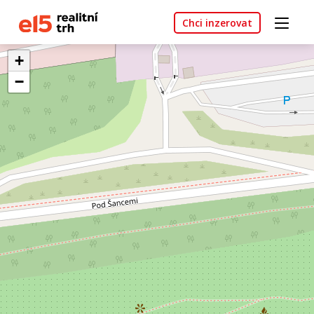
Chci inzerovat
+
−