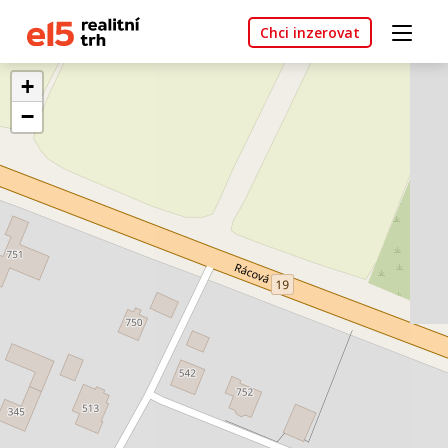
Chci inzerovat
+
−