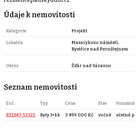
Údaje k nemovitosti
Kategorie
Projekt
Lokalita
Masarykovo náměstí,
Bystřice nad Pernštejnem
Okres
Žďár nad Sázavou
Seznam nemovitostí
Ev.č.
Typ
Cena
Stav
Poznámka
RT1347-53322
Byty 1+kk
3 499 000 Kč
volné
včetně pr