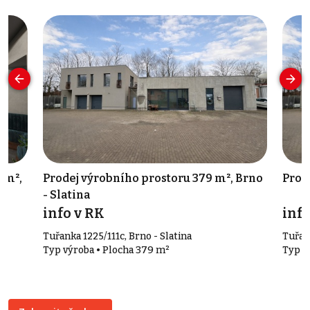
 m²,
Prodej výrobního prostoru 379 m², Brno
Prod
- Slatina
info v RK
info
Tuřanka 1225/111c, Brno - Slatina
Tuřank
Typ výroba • Plocha 379 m²
Typ k