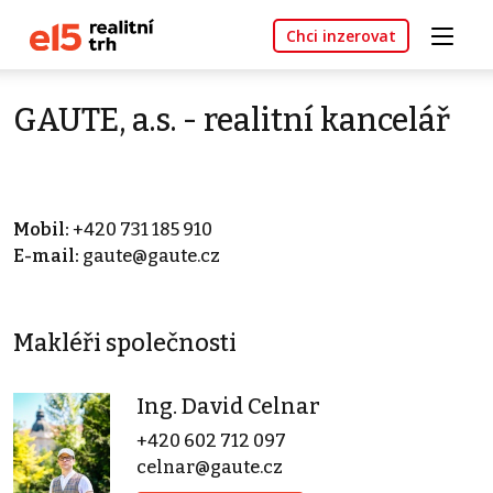
Chci inzerovat
GAUTE, a.s. - realitní kancelář
Mobil:
+420 731 185 910
E-mail:
gaute@gaute.cz
Makléři společnosti
Ing. David Celnar
+420 602 712 097
celnar@gaute.cz