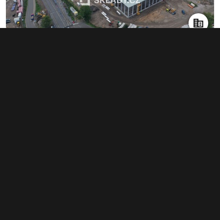
Pronájem skladu 8 000 m², Pardubice
info v RK
Typ
sklady
Plocha
8 000 m²