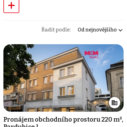
+
Řadit podle:
Od nejnovějšího
Pronájem obchodního prostoru 220 m²,
Pardubice I