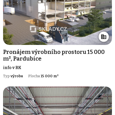
Pronájem výrobního prostoru 15 000
m², Pardubice
info v RK
Typ
výroba
Plocha
15 000 m²