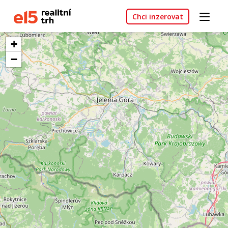
Chci inzerovat
+
−