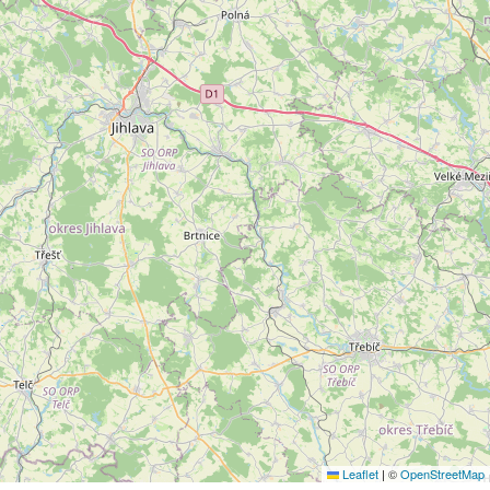
Leaflet
|
©
OpenStreetMap