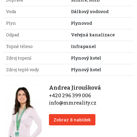
Doprava
Silnice, MHD
Voda
Dálkový vodovod
Plyn
Plynovod
Odpad
Veřejná kanalizace
Topné těleso
Infrapanel
Zdroj topení
Plynový kotel
Zdroj teplé vody
Plynový kotel
Andrea Jiroušková
+420 296 399 006
info@mmreality.cz
Zobraz 8 nabídek