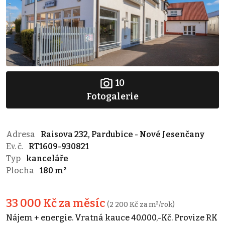
10
Fotogalerie
Adresa
Raisova 232, Pardubice - Nové Jesenčany
Ev. č.
RT1609-930821
Typ
kanceláře
Plocha
180 m²
33 000 Kč za měsíc
(2 200 Kč za m²/rok)
Nájem + energie. Vratná kauce 40.000,-Kč. Provize RK