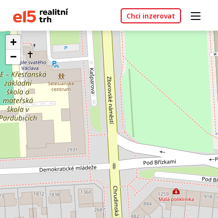
Chci inzerovat
+
−