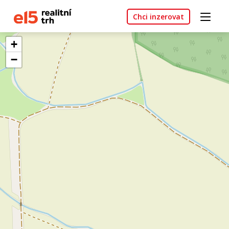
Chci inzerovat
+
−