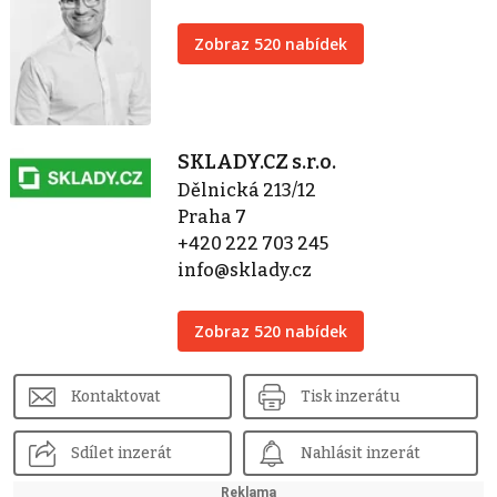
Zobraz 520 nabídek
SKLADY.CZ s.r.o.
Dělnická 213/12
Praha 7
+420 222 703 245
info@sklady.cz
Zobraz 520 nabídek
Kontaktovat
Tisk inzerátu
Sdílet inzerát
Nahlásit inzerát