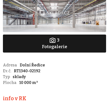
3
Fotogalerie
Adresa
Dolní Ředice
Ev. č.
RT1340-02192
Typ
sklady
Plocha
10 000 m²
info v RK