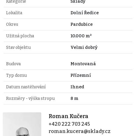
Kategorie
Sklady
Lokalita
Dolní Ředice
Okres
Pardubice
Užitná plocha
10.000 m²
Stav objektu
Velmi dobrý
Budova
Montovaná
Typ domu
Přízemní
Datum nastěhování
Ihned
Rozměry - výška stropu
8 m
Roman Kučera
+420 222 703 245
roman.kucera@sklady.cz