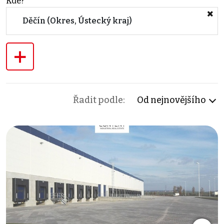
Kde?
Děčín (Okres, Ústecký kraj)
+
Řadit podle:
Od nejnovějšího