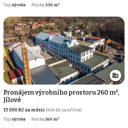
Typ
výroba
Plocha
330 m²
Pronájem výrobního prostoru 260 m²,
Jílové
13 000 Kč za měsíc
(600 Kč za m²/rok)
Typ
výroba
Plocha
260 m²