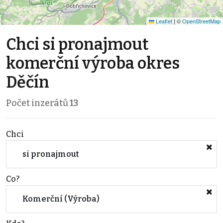
Leaflet
|
©
OpenStreetMap
Chci si pronajmout
komerční výroba okres
Děčín
Počet inzerátů
13
Chci
si pronajmout
Co?
Komerční (Výroba)