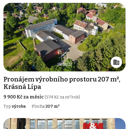
Pronájem výrobního prostoru 207 m²,
Krásná Lípa
9 900 Kč za měsíc
(574 Kč za m²/rok)
Typ
výroba
Plocha
207 m²