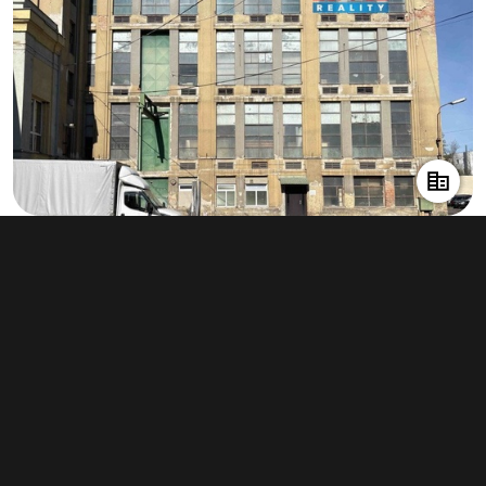
Pronájem výrobního prostoru 1 300 m²,
Děčín
30 000 Kč za měsíc
(277 Kč za m²/rok)
Typ
výroba
Plocha
1 300 m²