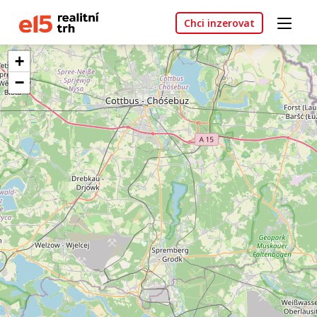
Chci inzerovat
+
−