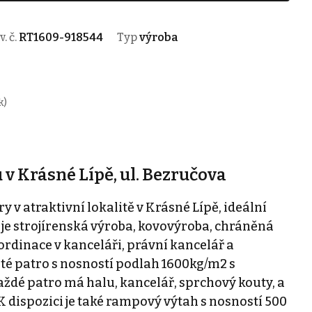
v. č.
RT1609-918544
Typ
výroba
k)
v Krásné Lípě, ul. Bezručova
v atraktivní lokalitě v Krásné Lípě, ideální
 je strojírenská výroba, kovovýroba, chráněná
 ordinace v kanceláři, právní kancelář a
 paté patro s nosností podlah 1600kg/m2 s
ždé patro má halu, kancelář, sprchový kouty, a
K dispozici je také rampový výtah s nosností 500