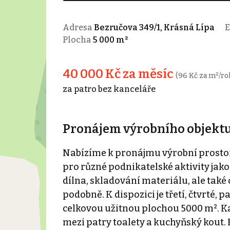
Adresa
Bezručova 349/1, Krásná Lípa
E
Plocha
5 000 m²
40 000 Kč za měsíc
(96 Kč za m²/ro
za patro bez kanceláře
Pronájem výrobního objektu 
Nabízíme k pronájmu výrobní prostory 
pro různé podnikatelské aktivity jako
dílna, skladování materiálu, ale také
podobně. K dispozici je třetí, čtvrté,
celkovou užitnou plochou 5000 m². Ka
mezi patry toalety a kuchyňský kout. 