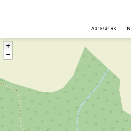
Adresář RK
N
+
−