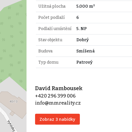
Užitná plocha
5.000 m²
Počet podlaží
6
Podlaží umístění
5. NP
Stav objektu
Dobrý
Budova
Smíšená
Typ domu
Patrový
David Rambousek
+420 296 399 006
info@mmreality.cz
Zobraz 3 nabídky