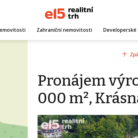
emovitosti
Zahraniční nemovitosti
Developerské 
Zpě
Pronájem výro
000 m², Krásn