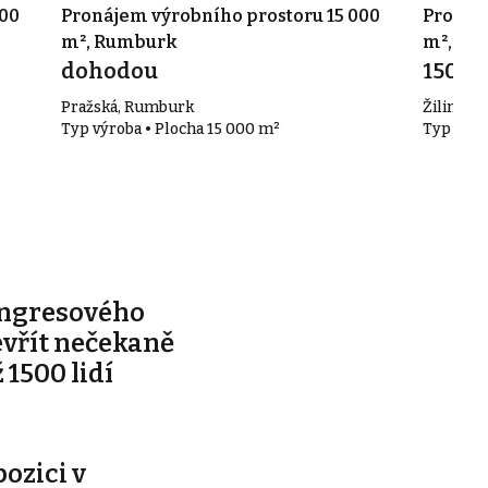
000
Pronájem výrobního prostoru 15 000
Pronáj
m², Rumburk
m², Va
dohodou
150 0
Pražská, Rumburk
Žilinská 
Typ výroba • Plocha 15 000 m²
Typ výro
ongresového
evřít nečekaně
 1500 lidí
pozici v