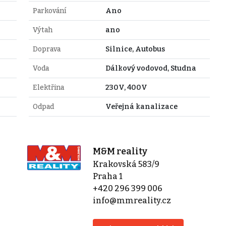
Parkování
Ano
Výtah
ano
Doprava
Silnice, Autobus
Voda
Dálkový vodovod, Studna
Elektřina
230V, 400V
Odpad
Veřejná kanalizace
M&M reality
Krakovská 583/9
Praha 1
+420 296 399 006
info@mmreality.cz