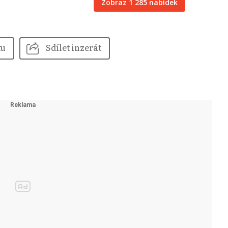
Zobraz 1 285 nabídek
tu
Sdílet inzerát