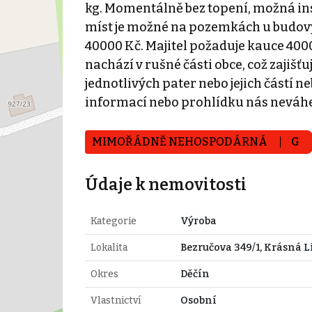
kg. Momentálně bez topení, možná ins
míst je možné na pozemkách u budovy 
40000 Kč. Majitel požaduje kauce 400
nachází v rušné části obce, což zajiš
jednotlivých pater nebo jejich částí n
informací nebo prohlídku nás neváhe
MIMOŘÁDNĚ NEHOSPODÁRNÁ
G
Údaje k nemovitosti
Kategorie
Výroba
Lokalita
Bezručova 349/1, Krásná L
Okres
Děčín
Vlastnictví
Osobní