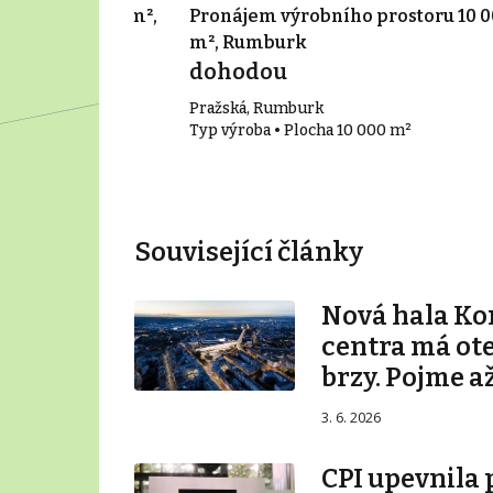
 prostoru 260 m²,
Pronájem výrobního prostoru 10 
m², Rumburk
íc
dohodou
Pražská, Rumburk
0 m²
Typ výroba • Plocha 10 000 m²
Související články
Nová hala K
centra má ot
brzy. Pojme až
3. 6. 2026
CPI upevnila 