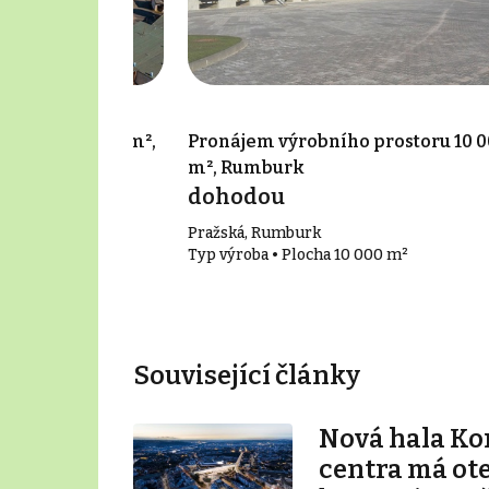
 prostoru 260 m²,
Pronájem výrobního prostoru 10 
m², Rumburk
íc
dohodou
Pražská, Rumburk
0 m²
Typ výroba • Plocha 10 000 m²
Související články
Nová hala K
centra má ot