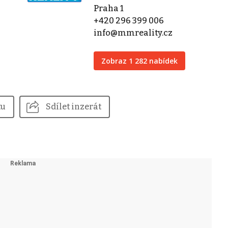
Praha 1
+420 296 399 006
info@mmreality.cz
Zobraz 1 282 nabídek
tu
Sdílet inzerát