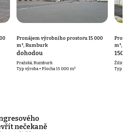
000
Pronájem výrobního prostoru 15 000
Pronáj
m², Rumburk
m², Va
dohodou
150 0
Pražská, Rumburk
Žilinská 
Typ výroba • Plocha 15 000 m²
Typ výro
ongresového
evřít nečekaně