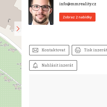
info@mmreality.cz
Zobraz 2 nabídky
Kontaktovat
Tisk inzerá
Nahlásit inzerát