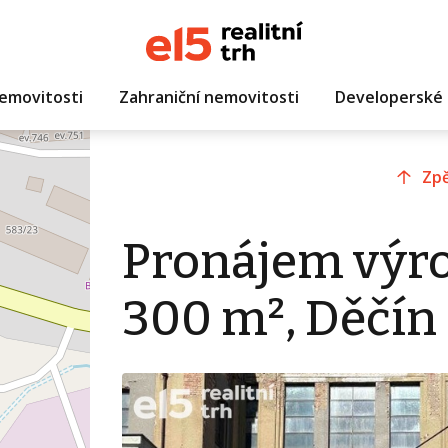
emovitosti
Zahraniční nemovitosti
Developerské 
Zpě
Pronájem výro
300 m², Děčín