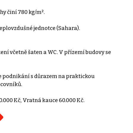
hy činí 780 kg/m².
eplovzdušné jednotce (Sahara).
zení včetně šaten a WC. V přízemí budovy se
še podnikání s důrazem na praktickou
covníků.
0.000 Kč, Vratná kauce 60.000 Kč.