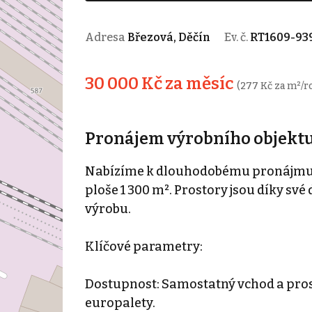
Adresa
Březová, Děčín
Ev. č.
RT1609-93
30 000 Kč za měsíc
(277 Kč za m²/r
Pronájem výrobního objektu 
Nabízíme k dlouhodobému pronájmu u
ploše 1 300 m². Prostory jsou díky své
výrobu.
Klíčové parametry:
Dostupnost: Samostatný vchod a pros
europalety.