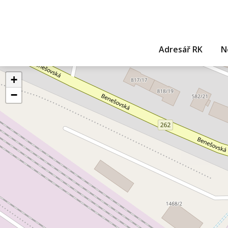
Adresář RK
N
+
−