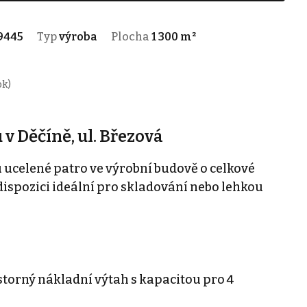
9445
Typ
výroba
Plocha
1 300 m²
ok)
v Děčíně, ul. Březová
celené patro ve výrobní budově o celkové
 dispozici ideální pro skladování nebo lehkou
torný nákladní výtah s kapacitou pro 4