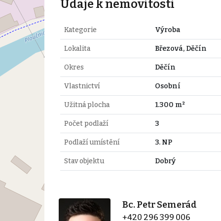
Údaje k nemovitosti
Kategorie
Výroba
Lokalita
Březová, Děčín
Okres
Děčín
Vlastnictví
Osobní
Užitná plocha
1.300 m²
Počet podlaží
3
Podlaží umístění
3. NP
Stav objektu
Dobrý
Bc. Petr Semerád
+420 296 399 006