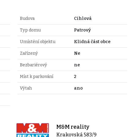
Budova
Cihlová
Typ domu
Patrový
Umístění objektu
Klidná část obce
Zařízený
Ne
Bezbariérový
ne
Míst k parkování
2
Výtah
ano
M&M reality
Krakovská 583/9