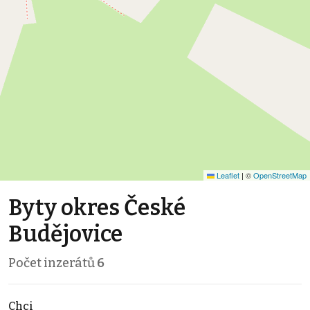
Leaflet
|
©
OpenStreetMap
Byty okres České
Budějovice
Počet inzerátů
6
Chci