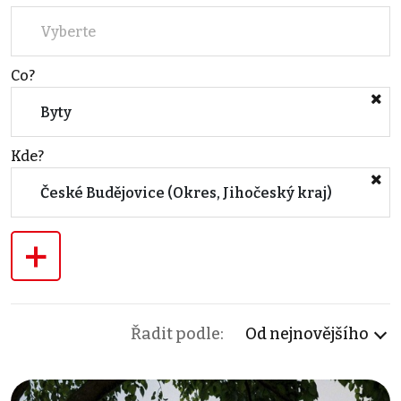
Vyberte
Co?
Byty
Kde?
České Budějovice (Okres, Jihočeský kraj)
+
Řadit podle:
Od nejnovějšího