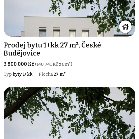
Prodej bytu 1+kk 27 m², České
Budějovice
3 800 000 Kč
(140 741 Kč za m²)
Typ
byty 1+kk
Plocha
27 m²