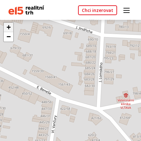
Chci inzerovat
+
−