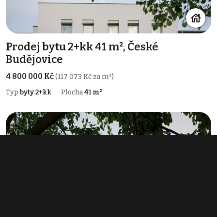
Prodej bytu 2+kk 41 m², České
Budějovice
4 800 000 Kč
(117 073 Kč za m²)
Typ
byty 2+kk
Plocha
41 m²