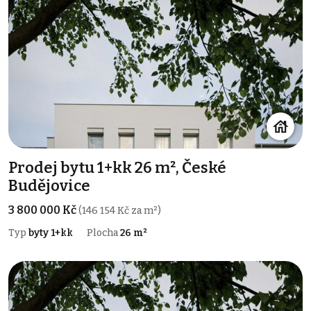
Prodej bytu 1+kk 26 m², České
Budějovice
3 800 000 Kč
(146 154 Kč za m²)
Typ
byty 1+kk
Plocha
26 m²