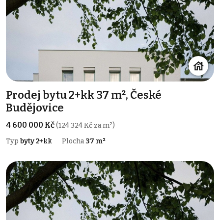
Prodej bytu 2+kk 37 m², České
Budějovice
4 600 000 Kč
(124 324 Kč za m²)
Typ
byty 2+kk
Plocha
37 m²